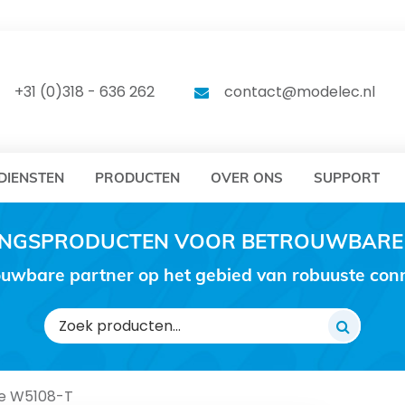
DELEC
MODELEC
+31 (0)318 - 636 262
contact@modelec.nl
DIENSTEN
PRODUCTEN
OVER ONS
SUPPORT
RINGSPRODUCTEN VOOR BETROUWBARE
uwbare partner op het gebied van robuuste conne
Zoeken
naar:
e W5108-T