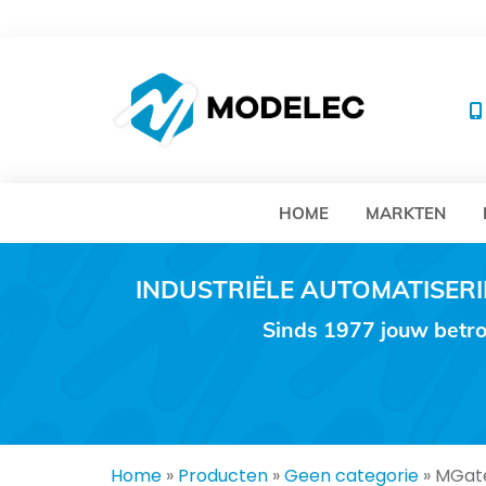
MO
HOME
MARKTEN
INDUSTRIËLE AUTOMATISE
Sinds 1977 jouw betro
Home
»
Producten
»
Geen categorie
»
MGat