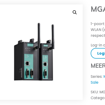
MG
1-poort
WLAN (
respect
Log-in o
Log
MEER
Series:
Sale
SKU:
MG
Categor