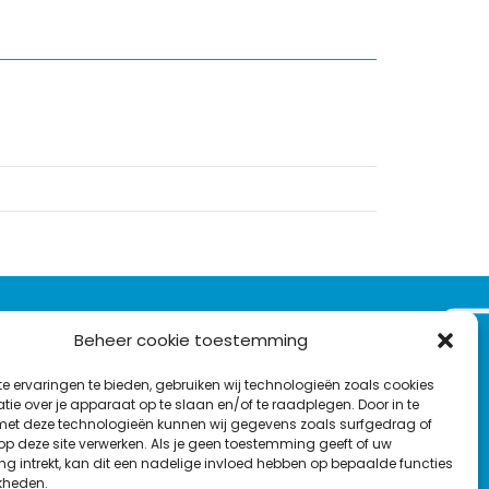
VOLG ONS OP:
Beheer cookie toestemming
Nieuwsbrief
e ervaringen te bieden, gebruiken wij technologieën zoals cookies
L
F
Y
C
ie over je apparaat op te slaan en/of te raadplegen. Door in te
t deze technologieën kunnen wij gegevens zoals surfgedrag of
i
a
o
o
T
 op deze site verwerken. Als je geen toestemming geeft of uw
n
c
u
n
g intrekt, kan dit een nadelige invloed hebben op bepaalde functies
en
w
k
e
T
t
kheden.