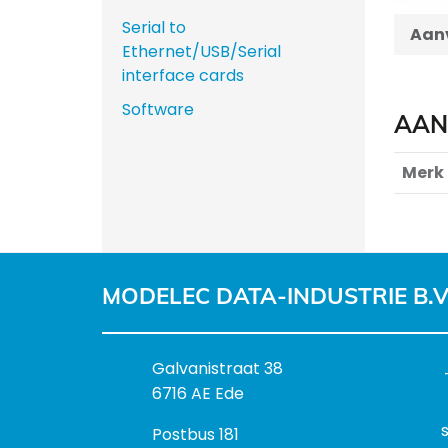
Serial to
Aanv
Ethernet/USB/Serial
interface cards
Software
AAN
Merk
MODELEC DATA-INDUSTRIE B.V
B
Galvanistraat 38
e
6716 AE Ede
z
P
Postbus 181
o