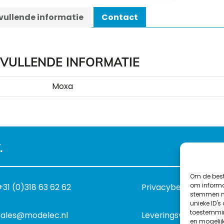
ullende informatie
Contact
VULLENDE INFORMATIE
Moxa
.
Om de best
om informat
+31 (0)318 63 62 62
Privacybeleid
stemmen me
unieke ID's
toestemmin
sales@modelec.nl
Leveringsvoorwaard
en mogelij