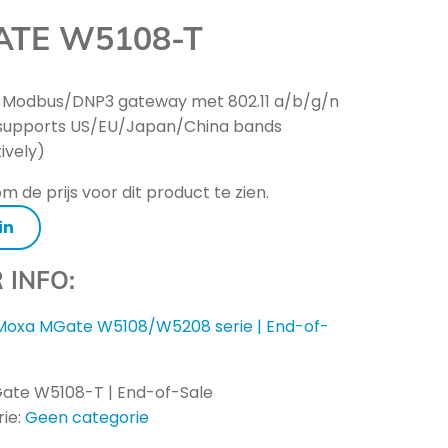
ATE W5108-T
 Modbus/DNP3 gateway met 802.11 a/b/g/n
supports US/EU/Japan/China bands
ively)
m de prijs voor dit product te zien.
in
 INFO:
Moxa MGate W5108/W5208 serie | End-of-
ate W5108-T | End-of-Sale
ie:
Geen categorie