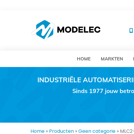
MO
HOME
MARKTEN
INDUSTRIËLE AUTOMATISE
Sinds 1977 jouw betro
Home
»
Producten
»
Geen categorie
»
MLC2