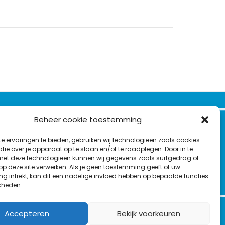
VOLG ONS OP:
Beheer cookie toestemming
Nieuwsbrief
e ervaringen te bieden, gebruiken wij technologieën zoals cookies
L
F
Y
C
ie over je apparaat op te slaan en/of te raadplegen. Door in te
t deze technologieën kunnen wij gegevens zoals surfgedrag of
i
a
o
o
 op deze site verwerken. Als je geen toestemming geeft of uw
T
n
c
u
n
g intrekt, kan dit een nadelige invloed hebben op bepaalde functies
en
w
kheden.
k
e
T
t
i
e
b
u
a
t
d
o
b
c
Accepteren
Bekijk voorkeuren
t
I
o
e
t