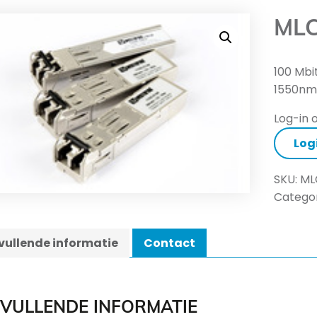
MLC
100 Mbi
1550nm
Log-in o
Log
SKU:
ML
Categor
ullende informatie
Contact
VULLENDE INFORMATIE