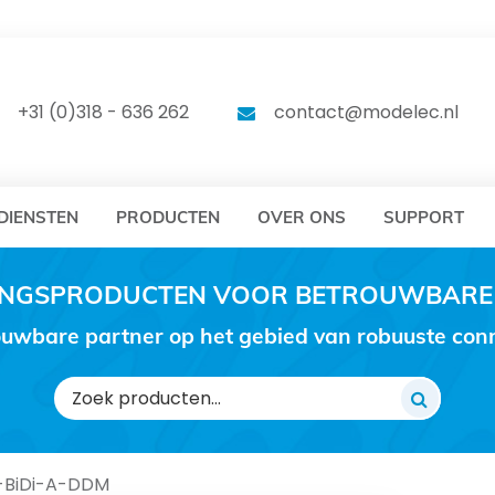
DELEC
MODELEC
+31 (0)318 - 636 262
contact@modelec.nl
DIENSTEN
PRODUCTEN
OVER ONS
SUPPORT
RINGSPRODUCTEN VOOR BETROUWBARE
uwbare partner op het gebied van robuuste conne
Zoeken
naar:
-BiDi-A-DDM