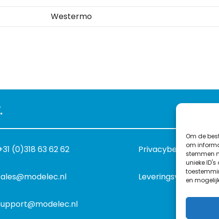
Westermo
.
Om de best
om informat
+31 (0)318 63 62 62
Privacybeleid
stemmen me
unieke ID's
toestemmin
sales@modelec.nl
Leveringsvoorwaard
en mogelij
support@modelec.nl