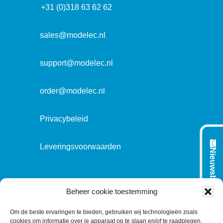
d
r
+31 (0)318 63 62 62
o
r
e
r
e
s
m
sales@modelec.nl
s
a
t
support@modelec.nl
i
e
order@modelec.nl
Privacybeleid
Leveringsvoorwaarden
Nieuwsbrief
VOLG ONS OP:
Beheer cookie toestemming
Om de beste ervaringen te bieden, gebruiken wij technologieën zoals
cookies om informatie over je apparaat op te slaan en/of te raadplegen.