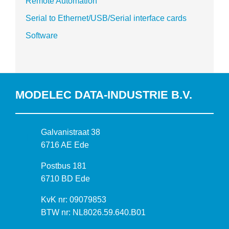
Remote Automation
Serial to Ethernet/USB/Serial interface cards
Software
MODELEC DATA-INDUSTRIE B.V.
B
Galvanistraat 38
e
6716 AE Ede
z
P
Postbus 181
o
o
6710 BD Ede
e
s
k
I
KvK nr: 09079853
t
a
n
BTW nr: NL8026.59.640.B01
a
d
f