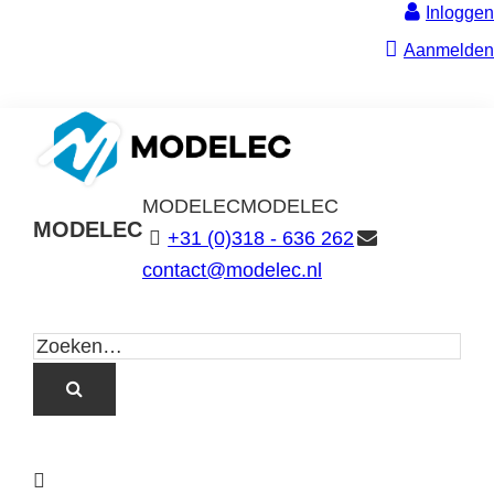
Inloggen
Aanmelden
MODELEC
MODELEC
MODELEC
+31 (0)318 - 636 262
Data-
contact@modelec.nl
Industrie
L