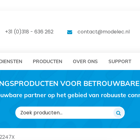
DELEC
MODELEC
+31 (0)318 - 636 262
contact@modelec.nl
DIENSTEN
PRODUCTEN
OVER ONS
SUPPORT
RINGSPRODUCTEN VOOR BETROUWBARE
uwbare partner op het gebied van robuuste conne
Zoeken
naar:
2247X