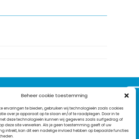
VOLG ONS OP:
Beheer cookie toestemming
Nieuwsbrief
e ervaringen te bieden, gebruiken wij technologieën zoals cookies
L
F
Y
C
ie over je apparaat op te slaan en/of te raadplegen. Door in te
t deze technologieën kunnen wij gegevens zoals surfgedrag of
i
a
o
o
T
 op deze site verwerken. Als je geen toestemming geeft of uw
n
c
u
n
g intrekt, kan dit een nadelige invloed hebben op bepaalde functies
en
w
k
e
T
t
kheden.