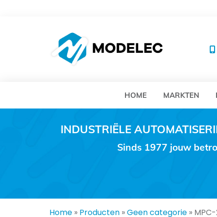
MO
HOME
MARKTEN
INDUSTRIËLE AUTOMATISE
Sinds 1977 jouw betro
Home
»
Producten
»
Geen categorie
»
MPC-