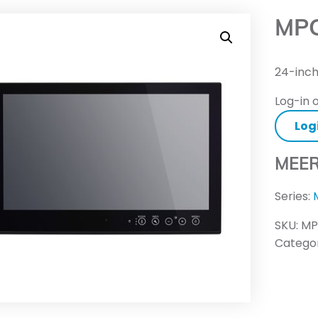
MPC
24-inc
Log-in o
Log
MEER
Series:
SKU:
MP
Categor