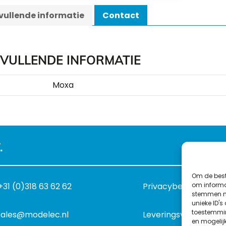
ullende informatie
Contact
VULLENDE INFORMATIE
Moxa
.
Om de best
om informat
+31 (0)318 63 62 62
Privacybeleid
stemmen me
unieke ID's
toestemmin
sales@modelec.nl
Leveringsvoorwaard
en mogelij