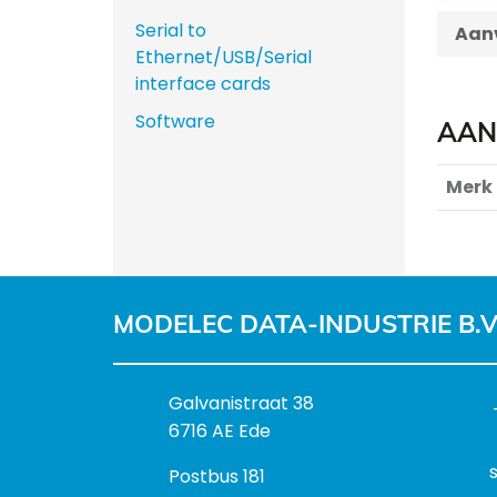
Serial to
Aanv
Ethernet/USB/Serial
interface cards
Software
AAN
Merk
MODELEC DATA-INDUSTRIE B.V
B
Galvanistraat 38
e
6716 AE Ede
z
P
Postbus 181
o