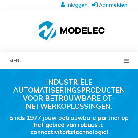
Inloggen
Aanmelden
MENU
INDUSTRIËLE
AUTOMATISERINGSPRODUCTEN
VOOR BETROUWBARE OT-
NETWERKOPLOSSINGEN.
Sinds 1977 jouw betrouwbare partner op
het gebied van robuuste
connectiviteitstechnologie!