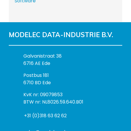
Software
MODELEC DATA-INDUSTRIE B.V.
B
Galvanistraat 38
e
6716 AE Ede
z
P
Postbus 181
o
o
6710 BD Ede
e
s
k
I
KvK nr: 09079853
t
a
n
BTW nr: NL8026.59.640.B01
a
d
f
d
r
+31 (0)318 63 62 62
o
r
e
r
e
s
m