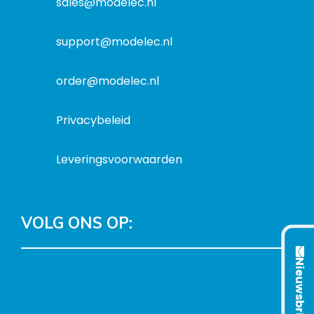
sales@modelec.nl
s
a
t
support@modelec.nl
i
e
order@modelec.nl
Privacybeleid
Leveringsvoorwaarden
VOLG ONS OP:
Nieuwsbrief
L
T
F
Y
C
i
w
a
o
o
n
i
c
u
n