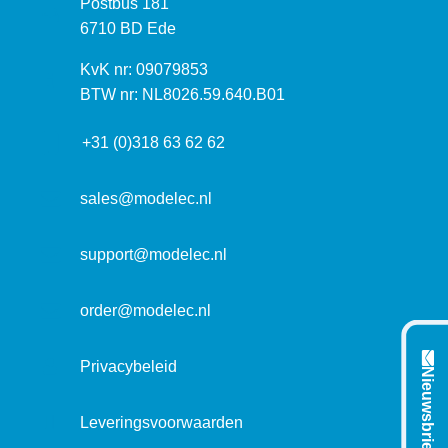
P
Postbus 181
o
o
6710 BD Ede
e
s
k
I
KvK nr: 09079853
t
a
n
BTW nr: NL8026.59.640.B01
a
d
f
d
r
+31 (0)318 63 62 62
o
r
e
r
e
s
m
sales@modelec.nl
s
a
t
support@modelec.nl
i
e
order@modelec.nl
Privacybeleid
Nieuwsbrief
Leveringsvoorwaarden