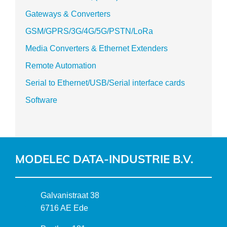
Gateways & Converters
GSM/GPRS/3G/4G/5G/PSTN/LoRa
Media Converters & Ethernet Extenders
Remote Automation
Serial to Ethernet/USB/Serial interface cards
Software
MODELEC DATA-INDUSTRIE B.V.
B
Galvanistraat 38
e
6716 AE Ede
z