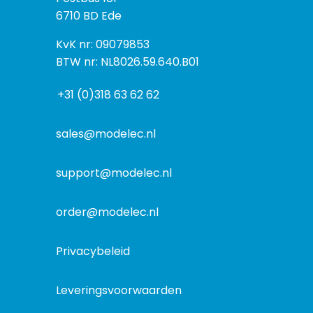
o
o
6710 BD Ede
e
s
k
I
KvK nr: 09079853
t
a
n
BTW nr: NL8026.59.640.B01
a
d
f
d
r
+31 (0)318 63 62 62
o
r
e
r
e
s
m
sales@modelec.nl
s
a
t
support@modelec.nl
i
e
order@modelec.nl
Privacybeleid
Leveringsvoorwaarden