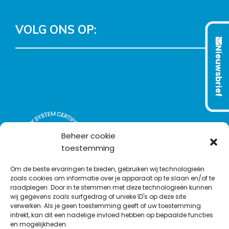
VOLG ONS OP:
Nieuwsbrief
L
T
F
Y
C
i
w
a
o
o
n
i
c
u
n
k
t
e
T
t
e
t
b
u
a
d
e
o
b
c
Beheer cookie
I
r
o
e
t
toestemming
n
k
Om de beste ervaringen te bieden, gebruiken wij technologieën
zoals cookies om informatie over je apparaat op te slaan en/of te
raadplegen. Door in te stemmen met deze technologieën kunnen
wij gegevens zoals surfgedrag of unieke ID's op deze site
verwerken. Als je geen toestemming geeft of uw toestemming
intrekt, kan dit een nadelige invloed hebben op bepaalde functies
en mogelijkheden.