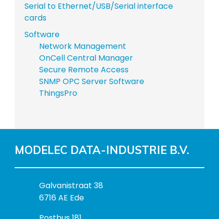
Serial to Ethernet/USB/Serial interface
cards
Software
Network Management
OnCell Central Manager
Secure Remote Access
SNMP OPC Server Software
ThingsPro
MODELEC DATA-INDUSTRIE B.V.
B
Galvanistraat 38
e
6716 AE Ede
z
P
Postbus 181