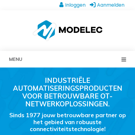
Inloggen
Aanmelden
MENU
INDUSTRIËLE
AUTOMATISERINGSPRODUCTEN
VOOR BETROUWBARE OT-
NETWERKOPLOSSINGEN.
Sinds 1977 jouw betrouwbare partner op
het gebied van robuuste
connectiviteitstechnologie!