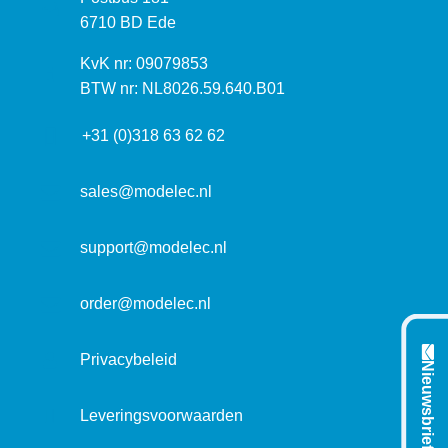
o
o
6710 BD Ede
e
s
k
I
KvK nr: 09079853
t
a
n
BTW nr: NL8026.59.640.B01
a
d
f
d
r
+31 (0)318 63 62 62
o
r
e
r
e
s
m
sales@modelec.nl
s
a
t
support@modelec.nl
i
e
order@modelec.nl
Privacybeleid
Nieuwsbrief
Leveringsvoorwaarden