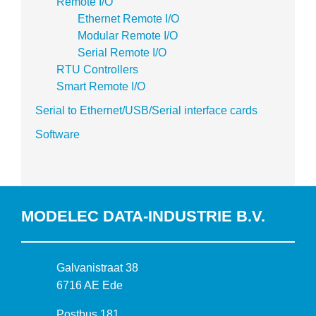
Remote I/O
Ethernet Remote I/O
Modular Remote I/O
Serial Remote I/O
RTU Controllers
Smart Remote I/O
Serial to Ethernet/USB/Serial interface cards
Software
MODELEC DATA-INDUSTRIE B.V.
B
Galvanistraat 38
e
6716 AE Ede
z
P
Postbus 181