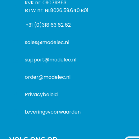
k
I
KvK nr: 09079853
t
a
n
BTW nr: NL8026.59.640.B01
a
d
f
d
r
+31 (0)318 63 62 62
o
r
e
r
e
s
m
sales@modelec.nl
s
a
t
support@modelec.nl
i
e
order@modelec.nl
Privacybeleid
Leveringsvoorwaarden