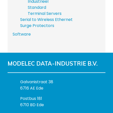
Industrieel
Standard
Terminal Servers
Serial to Wireless Ethernet
Surge Protectors
Software
MODELEC DATA-INDUSTRIE B.V.
B
Galvanistraat 38
e
6716 AE Ede
z
P
Postbus 181
o
o
6710 BD Ede
e
s