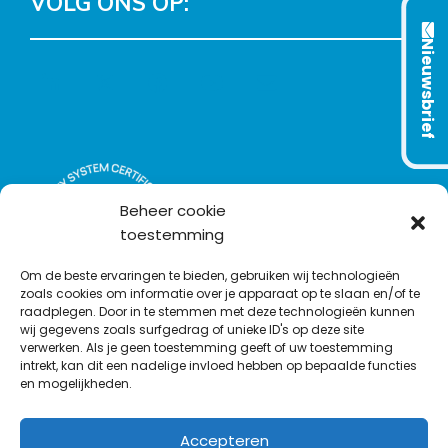
VOLG ONS OP:
Nieuwsbrief
L
T
F
Y
C
i
w
a
o
o
n
i
c
u
n
k
t
e
T
t
e
t
b
u
a
d
e
o
b
c
Beheer cookie
I
r
o
e
t
toestemming
n
k
Om de beste ervaringen te bieden, gebruiken wij technologieën
zoals cookies om informatie over je apparaat op te slaan en/of te
raadplegen. Door in te stemmen met deze technologieën kunnen
wij gegevens zoals surfgedrag of unieke ID's op deze site
verwerken. Als je geen toestemming geeft of uw toestemming
intrekt, kan dit een nadelige invloed hebben op bepaalde functies
en mogelijkheden.
Accepteren