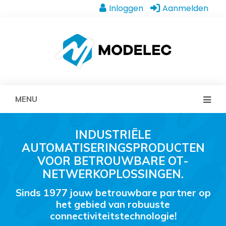
Inloggen
Aanmelden
MENU
INDUSTRIËLE
AUTOMATISERINGSPRODUCTEN
VOOR BETROUWBARE OT-
NETWERKOPLOSSINGEN.
Sinds 1977 jouw betrouwbare partner op
het gebied van robuuste
connectiviteitstechnologie!