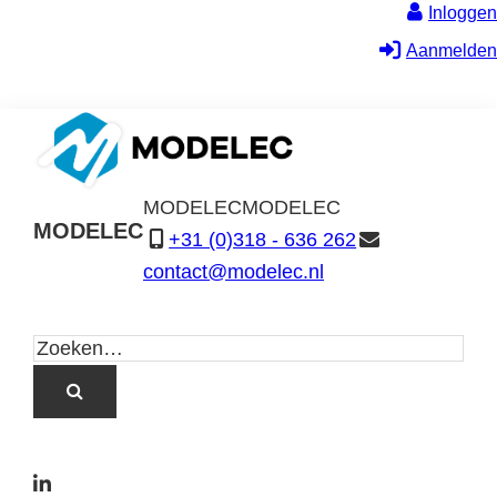
Inloggen
Aanmelden
MODELEC
MODELEC
MODELEC
+31 (0)318 - 636 262
Data-
contact@modelec.nl
Industrie
L