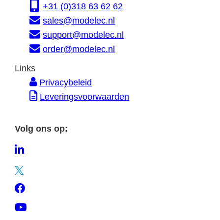
r
s
e
+31 (0)318 63 62 62
m
s
sales@modelec.nl
a
support@modelec.nl
t
order@modelec.nl
i
Links
e
Privacybeleid
Leveringsvoorwaarden
Volg ons op:
L
i
T
n
w
F
k
i
a
e
Y
t
c