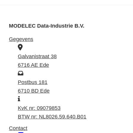
MODELEC Data-Industrie B.V.
Gegevens
B
e
Galvanistraat 38
z
6716 AE Ede
o
P
e
o
Postbus 181
k
s
6710 BD Ede
I
a
t
n
d
a
KvK nr: 09079853
f
r
d
BTW nr: NL8026.59.640.B01
o
e
r
Contact