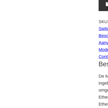
SKU
Swit
Besc
Aanv
Mode
Cont
Bes
De M
inge
omge
Ethe
Ethe