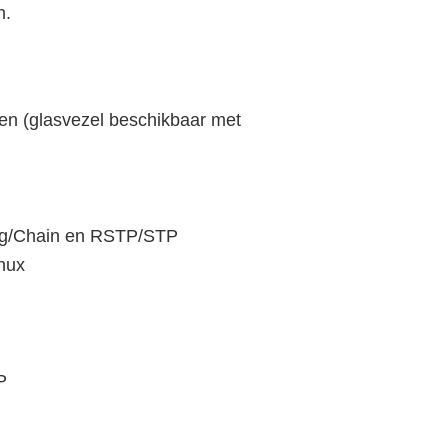
n.
en (glasvezel beschikbaar met
ing/Chain en RSTP/STP
nux
P