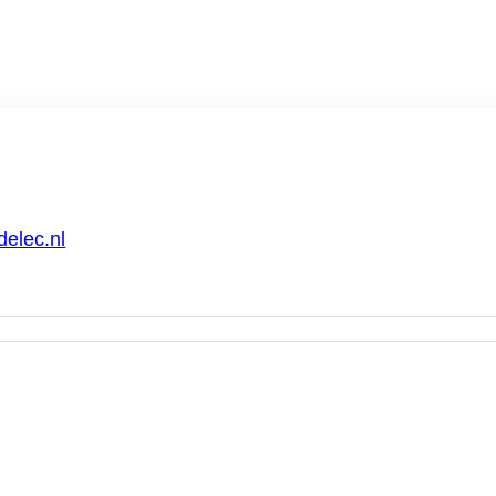
Home
Markten
Diensten
elec.nl