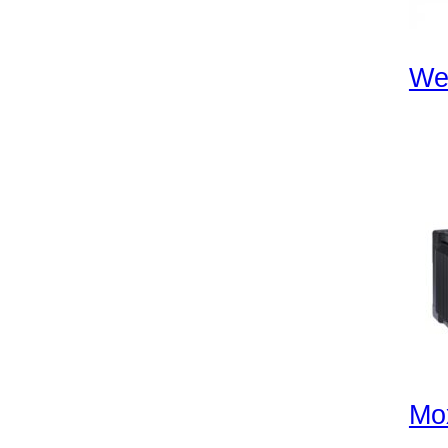
We
Mo