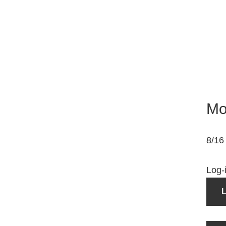
Mo
8/16
Log-i
L