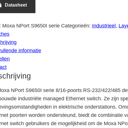
Datasheet
:
Moxa NPort S9650I serie
Categorieën:
Industrieel
,
Lay
ches
hrijving
ullende informatie
llen
act
chrijving
oxa NPort S9650I serie 8/16-poorts RS-232/422/485 de
bouwde industriële managed Ethernet switch. Ze zijn sp
vingsomstandigheden in elektrische onderstations. Omd
rnet poorten worden ondersteund, biedt de combinatie va
rnet switch gebruikers de mogelijkheid om de Moxa NPor