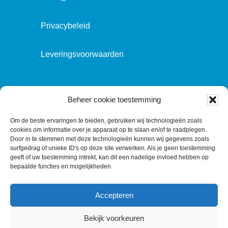
Privacybeleid
Leveringsvoorwaarden
VOLG ONS OP:
Beheer cookie toestemming
Om de beste ervaringen te bieden, gebruiken wij technologieën zoals
cookies om informatie over je apparaat op te slaan en/of te raadplegen.
L
T
F
Y
C
Door in te stemmen met deze technologieën kunnen wij gegevens zoals
surfgedrag of unieke ID's op deze site verwerken. Als je geen toestemming
i
w
a
o
o
geeft of uw toestemming intrekt, kan dit een nadelige invloed hebben op
n
i
c
u
n
bepaalde functies en mogelijkheden.
k
t
e
T
t
e
t
b
u
a
Accepteren
d
e
o
b
c
I
r
o
e
t
Bekijk voorkeuren
n
k