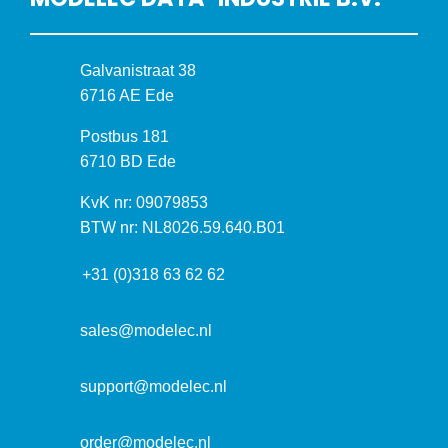
B
Galvanistraat 38
e
6716 AE Ede
z
P
Postbus 181
o
o
6710 BD Ede
e
s
k
I
KvK nr: 09079853
t
a
n
BTW nr: NL8026.59.640.B01
a
d
f
d
r
+31 (0)318 63 62 62
o
r
e
r
e
s
m
sales@modelec.nl
s
a
t
support@modelec.nl
i
e
order@modelec.nl