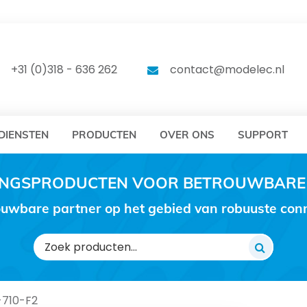
DELEC
MODELEC
+31 (0)318 - 636 262
contact@modelec.nl
DIENSTEN
PRODUCTEN
OVER ONS
SUPPORT
RINGSPRODUCTEN VOOR BETROUWBARE
uwbare partner op het gebied van robuuste conne
Zoeken
naar:
710-F2