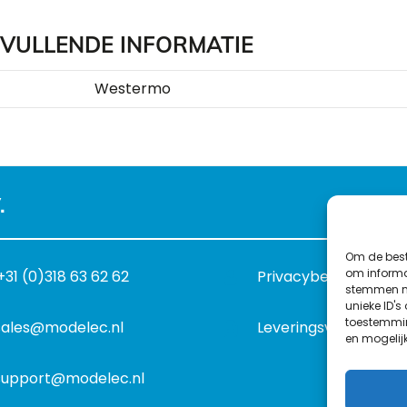
VULLENDE INFORMATIE
Westermo
.
Om de best
om informat
+31 (0)318 63 62 62
Privacybeleid
stemmen me
unieke ID's
toestemmin
sales@modelec.nl
Leveringsvoorwaard
en mogelij
support@modelec.nl