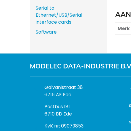
Serial to
AAN
Ethernet/USB/Serial
interface cards
Merk
Software
MODELEC DATA-INDUSTRIE B.V
B
Galvanistraat 38
e
6716 AE Ede
z
P
Postbus 181
o
o
6710 BD Ede
e
s
k
I
KvK nr: 09079853
t
a