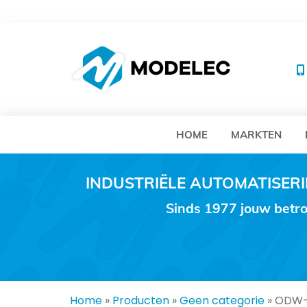
MO
HOME
MARKTEN
INDUSTRIËLE AUTOMATISE
Sinds 1977 jouw betro
Home
»
Producten
»
Geen categorie
»
ODW-