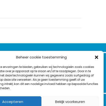
VOLG ONS OP:
Beheer cookie toestemming
Nieuwsbrief
e ervaringen te bieden, gebruiken wij technologieën zoals cookies
L
F
Y
C
ie over je apparaat op te slaan en/of te raadplegen. Door in te
t deze technologieën kunnen wij gegevens zoals surfgedrag of
i
a
o
o
T
 op deze site verwerken. Als je geen toestemming geeft of uw
n
c
u
n
g intrekt, kan dit een nadelige invloed hebben op bepaalde functies
en
w
k
e
T
t
kheden.
i
e
b
u
a
t
d
o
b
c
Accepteren
Bekijk voorkeuren
t
I
o
e
t