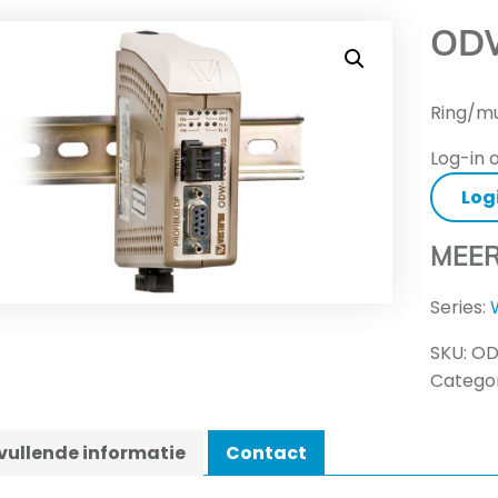
OD
Ring/mu
Log-in o
Log
MEER
Series:
SKU:
OD
Categor
ullende informatie
Contact