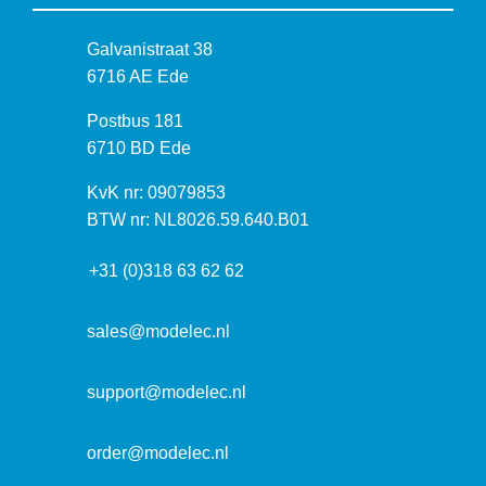
B
Galvanistraat 38
e
6716 AE Ede
z
P
Postbus 181
o
o
6710 BD Ede
e
s
k
I
KvK nr: 09079853
t
a
n
BTW nr: NL8026.59.640.B01
a
d
f
d
r
+31 (0)318 63 62 62
o
r
e
r
e
s
m
sales@modelec.nl
s
a
t
support@modelec.nl
i
e
order@modelec.nl