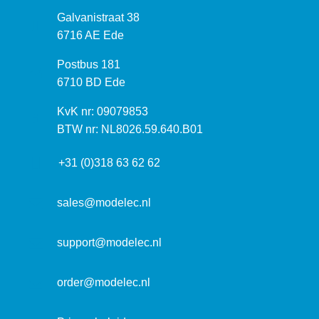
B
Galvanistraat 38
e
6716 AE Ede
z
P
Postbus 181
o
o
6710 BD Ede
e
s
k
I
KvK nr: 09079853
t
a
n
BTW nr: NL8026.59.640.B01
a
d
f
d
r
+31 (0)318 63 62 62
o
r
e
r
e
s
m
sales@modelec.nl
s
a
t
support@modelec.nl
i
e
order@modelec.nl