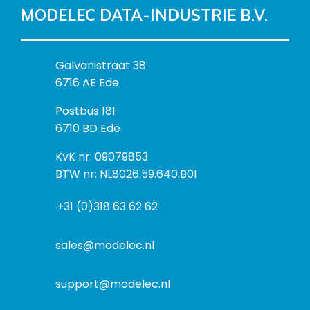
MODELEC DATA-INDUSTRIE B.V.
B
Galvanistraat 38
e
6716 AE Ede
z
P
Postbus 181
o
o
6710 BD Ede
e
s
k
I
KvK nr: 09079853
t
a
n
BTW nr: NL8026.59.640.B01
a
d
f
d
r
+31 (0)318 63 62 62
o
r
e
r
e
s
m
sales@modelec.nl
s
a
t
support@modelec.nl
i