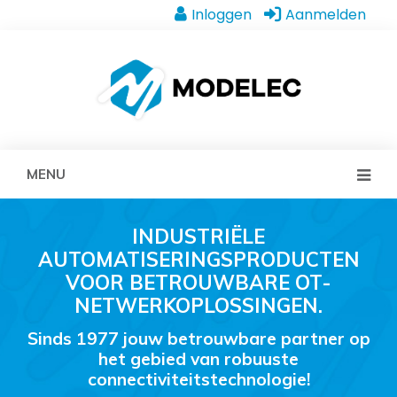
Inloggen
Aanmelden
MENU
INDUSTRIËLE
AUTOMATISERINGSPRODUCTEN
VOOR BETROUWBARE OT-
NETWERKOPLOSSINGEN.
Sinds 1977 jouw betrouwbare partner op
het gebied van robuuste
connectiviteitstechnologie!