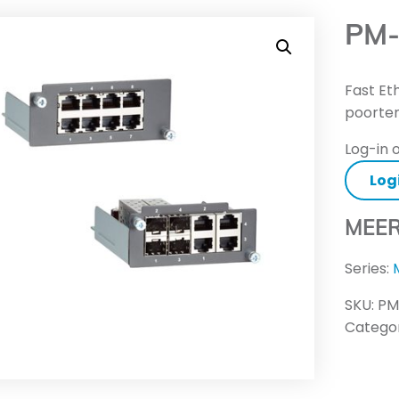
PM-
Fast Et
poorte
Log-in o
Log
MEER
Series:
SKU:
PM
Categor