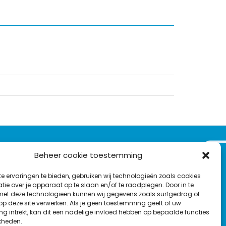
VOLG ONS OP:
Beheer cookie toestemming
Nieuwsbrief
e ervaringen te bieden, gebruiken wij technologieën zoals cookies
L
T
F
Y
C
ie over je apparaat op te slaan en/of te raadplegen. Door in te
t deze technologieën kunnen wij gegevens zoals surfgedrag of
i
w
a
o
o
 op deze site verwerken. Als je geen toestemming geeft of uw
n
i
c
u
n
g intrekt, kan dit een nadelige invloed hebben op bepaalde functies
en
k
t
e
T
t
kheden.