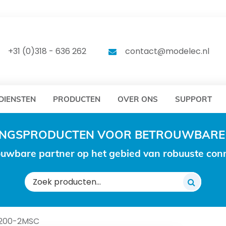
DELEC
MODELEC
+31 (0)318 - 636 262
contact@modelec.nl
DIENSTEN
PRODUCTEN
OVER ONS
SUPPORT
RINGSPRODUCTEN VOOR BETROUWBARE
uwbare partner op het gebied van robuuste conne
Zoeken
naar:
200-2MSC