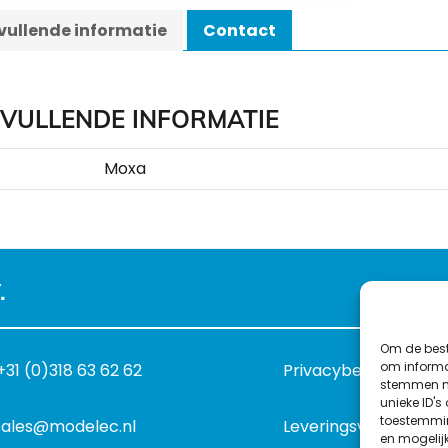
ullende informatie
Contact
VULLENDE INFORMATIE
Moxa
.
Om de best
om informat
+31 (0)318 63 62 62
Privacybeleid
stemmen me
unieke ID's
toestemmin
sales@modelec.nl
Leveringsvoorwaard
en mogelij