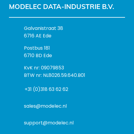
MODELEC DATA-INDUSTRIE B.V.
B
Galvanistraat 38
e
6716 AE Ede
z
P
Postbus 181
o
o
6710 BD Ede
e
s
k
I
KvK nr: 09079853
t
a
n
BTW nr: NL8026.59.640.B01
a
d
f
d
r
+31 (0)318 63 62 62
o
r
e
r
e
s
m
sales@modelec.nl
s
a
t
support@modelec.nl
i