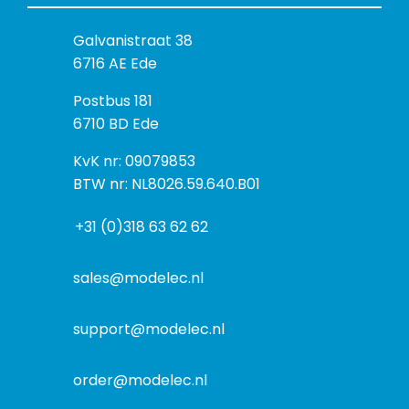
B
Galvanistraat 38
e
6716 AE Ede
z
P
Postbus 181
o
o
6710 BD Ede
e
s
k
I
KvK nr: 09079853
t
a
n
BTW nr: NL8026.59.640.B01
a
d
f
d
r
+31 (0)318 63 62 62
o
r
e
r
e
s
m
sales@modelec.nl
s
a
t
support@modelec.nl
i
e
order@modelec.nl