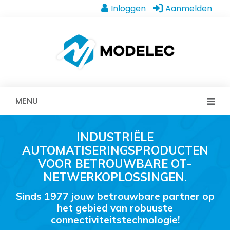
Inloggen
Aanmelden
MENU
INDUSTRIËLE
AUTOMATISERINGSPRODUCTEN
VOOR BETROUWBARE OT-
NETWERKOPLOSSINGEN.
Sinds 1977 jouw betrouwbare partner op
het gebied van robuuste
connectiviteitstechnologie!