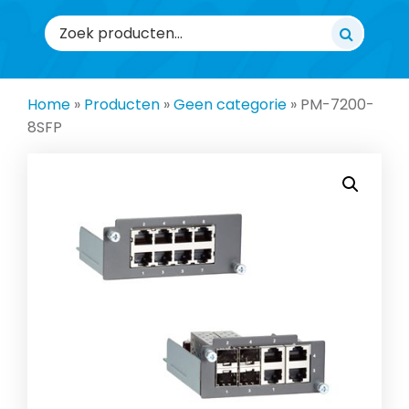
Zoeken
naar:
Home
»
Producten
»
Geen categorie
»
PM-7200-
8SFP