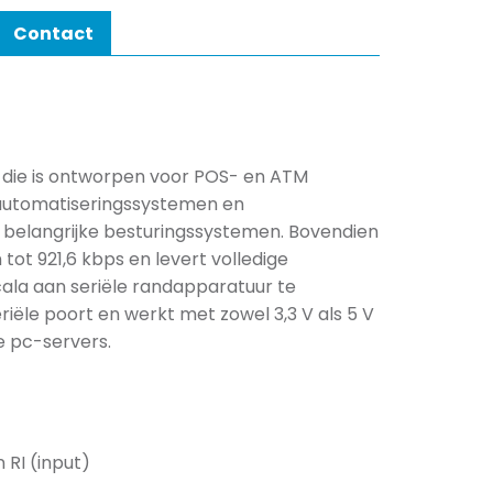
Contact
t die is ontworpen voor POS- en ATM
e automatiseringssystemen en
 belangrijke besturingssystemen. Bovendien
ot 921,6 kbps en levert volledige
ala aan seriële randapparatuur te
riële poort en werkt met zowel 3,3 V als 5 V
te pc-servers.
 RI (input)