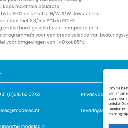
,6 kbps maximale baudrate
-byte FIFO en on-chip H/W, S/W flow control
patibel met 3,3/5 V PCI en PCI-X
g profiel bord, geschikt voor compacte pc’s
urprogramma’s voor een brede selectie van besturingss
el voor omgevingen van -40 tot 85°C
.
Om de best
om informat
+31 (0)318 63 62 62
Privacybeleid
stemmen me
unieke ID's
toestemmin
sales@modelec.nl
Leveringsvoorwaard
en mogelij
support@modelec.nl