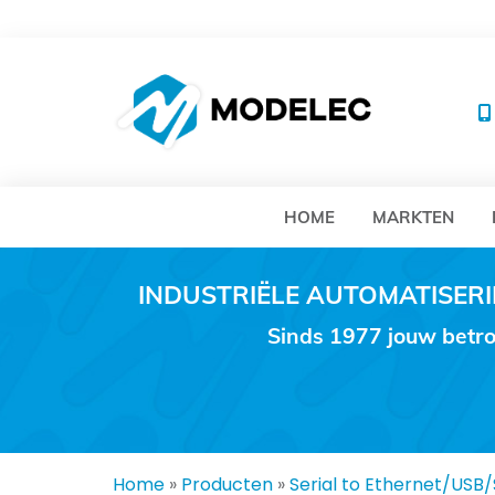
MO
HOME
MARKTEN
INDUSTRIËLE AUTOMATISE
Sinds 1977 jouw betro
Home
»
Producten
»
Serial to Ethernet/USB/