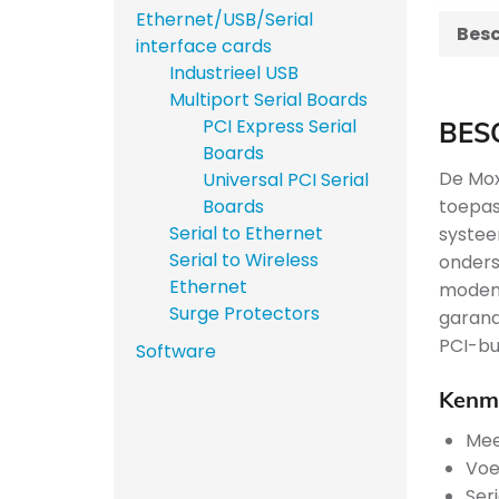
Ethernet/USB/Serial
Besc
interface cards
Industrieel USB
Multiport Serial Boards
PCI Express Serial
BES
Boards
De Mox
Universal PCI Serial
toepas
Boards
Serial to Ethernet
systee
Serial to Wireless
onders
Ethernet
modemb
Surge Protectors
garand
PCI-bu
Software
Kenme
Mee
Voe
Ser