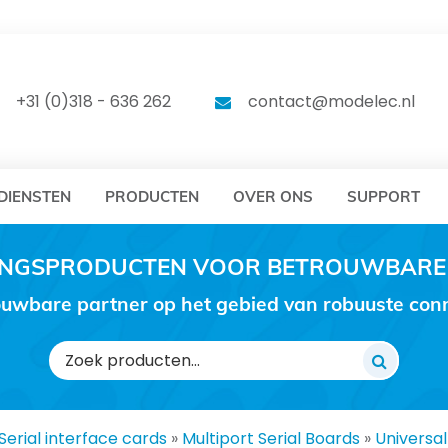
DELEC
MODELEC
+31 (0)318 - 636 262
contact@modelec.nl
DIENSTEN
PRODUCTEN
OVER ONS
SUPPORT
RINGSPRODUCTEN VOOR BETROUWBARE
uwbare partner op het gebied van robuuste conne
Zoeken
naar:
Serial interface cards
»
Multiport Serial Boards
»
Universal