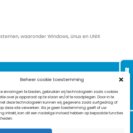
ystemen, waaronder Windows, Linux en UNIX
VOLG ONS OP:
Nieuwsbrief
Beheer cookie toestemming
e ervaringen te bieden, gebruiken wij technologieën zoals cookies
L
F
Y
C
ie over je apparaat op te slaan en/of te raadplegen. Door in te
t deze technologieën kunnen wij gegevens zoals surfgedrag of
i
a
o
o
T
 op deze site verwerken. Als je geen toestemming geeft of uw
n
c
u
n
g intrekt, kan dit een nadelige invloed hebben op bepaalde functies
en
w
k
e
T
t
kheden.
i
e
b
u
a
t