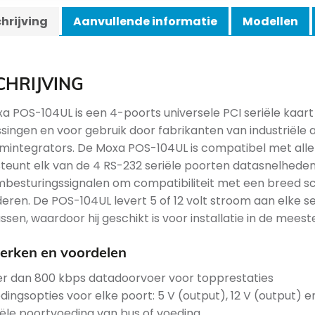
hrijving
Aanvullende informatie
Modellen
CHRIJVING
a POS-104UL is een 4-poorts universele PCI seriële kaar
singen en voor gebruik door fabrikanten van industriël
mintegrators. De Moxa POS-104UL is compatibel met alle
teunt elk van de 4 RS-232 seriële poorten datasnelheden t
esturingssignalen om compatibiliteit met een breed sc
eren. De POS-104UL levert 5 of 12 volt stroom aan elke se
ssen, waardoor hij geschikt is voor installatie in de mees
rken en voordelen
r dan 800 kbps datadoorvoer voor topprestaties
dingsopties voor elke poort: 5 V (output), 12 V (output) en
iële poortvoeding van bus of voeding