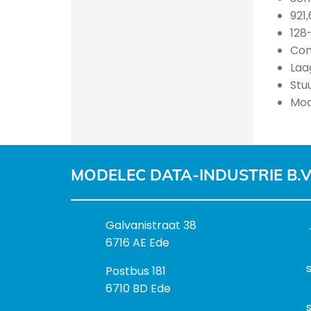
921
128
Com
Laa
Stu
Mod
MODELEC DATA-INDUSTRIE B.V
B
Galvanistraat 38
e
6716 AE Ede
z
P
Postbus 181
o
o
6710 BD Ede
e
s