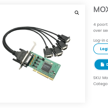
MOX
4 poort
over se
Log-in o
Log
D
SKU:
Mo
Categor