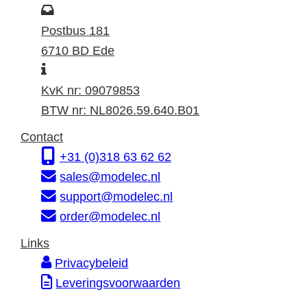
o
P
e
o
Postbus 181
k
s
6710 BD Ede
I
a
t
n
d
a
KvK nr: 09079853
f
r
d
BTW nr: NL8026.59.640.B01
o
e
r
Contact
r
s
e
+31 (0)318 63 62 62
m
s
sales@modelec.nl
a
support@modelec.nl
t
order@modelec.nl
i
Links
e
Privacybeleid
Leveringsvoorwaarden