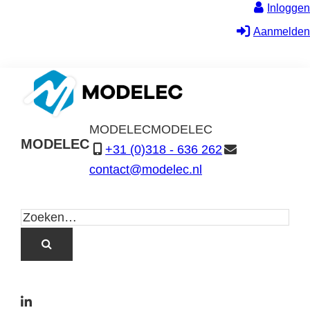
Inloggen
Aanmelden
MODELEC
MODELEC
MODELEC
+31 (0)318 - 636 262
Data-
contact@modelec.nl
Industrie
L