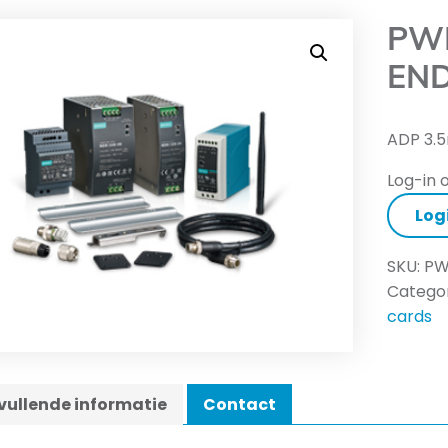
PWR
END
ADP 3.
Log-in o
Log
SKU:
PW
Categor
cards
ullende informatie
Contact