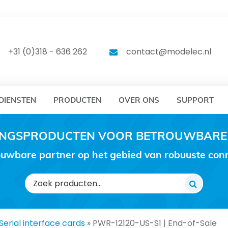
DELEC
MODELEC
+31 (0)318 - 636 262
contact@modelec.nl
DIENSTEN
PRODUCTEN
OVER ONS
SUPPORT
RINGSPRODUCTEN VOOR BETROUWBARE
uwbare partner op het gebied van robuuste conne
Zoeken
naar:
Serial interface cards
»
PWR-12120-US-S1 | End-of-Sale