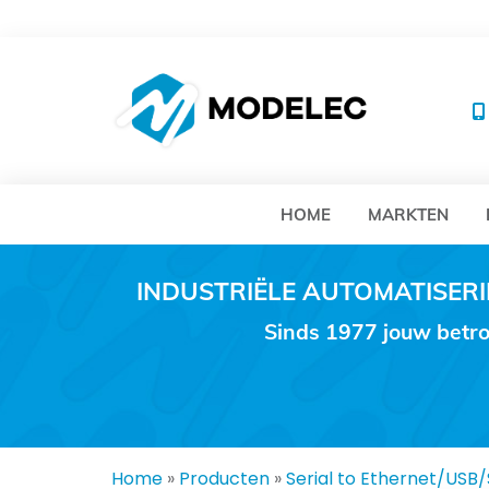
MO
HOME
MARKTEN
INDUSTRIËLE AUTOMATISE
Sinds 1977 jouw betro
Home
»
Producten
»
Serial to Ethernet/USB/