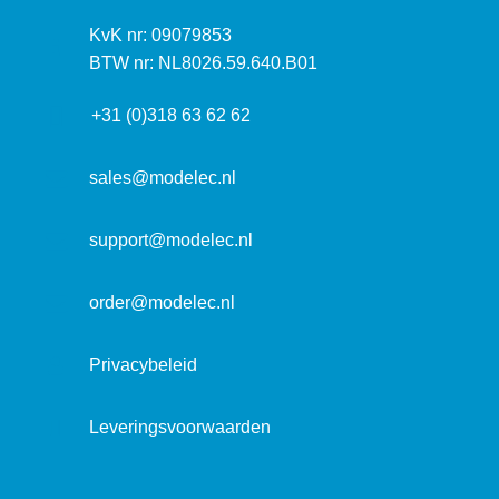
s
k
I
KvK nr: 09079853
t
a
n
BTW nr: NL8026.59.640.B01
a
d
f
d
r
+31 (0)318 63 62 62
o
r
e
r
e
s
m
sales@modelec.nl
s
a
t
support@modelec.nl
i
e
order@modelec.nl
Privacybeleid
Leveringsvoorwaarden