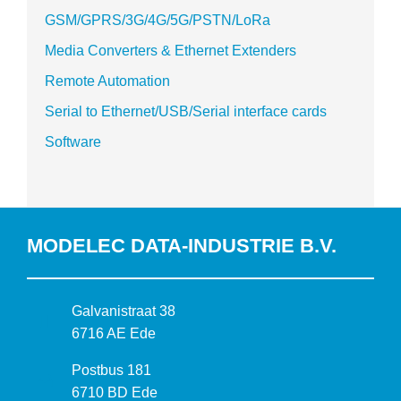
GSM/GPRS/3G/4G/5G/PSTN/LoRa
Media Converters & Ethernet Extenders
Remote Automation
Serial to Ethernet/USB/Serial interface cards
Software
MODELEC DATA-INDUSTRIE B.V.
B
Galvanistraat 38
e
6716 AE Ede
z
P
Postbus 181
o
o
6710 BD Ede
e