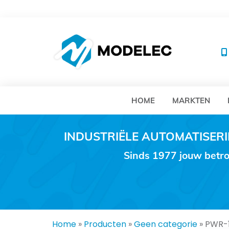
MO
HOME
MARKTEN
INDUSTRIËLE AUTOMATISE
Sinds 1977 jouw betro
Home
»
Producten
»
Geen categorie
»
PWR-1