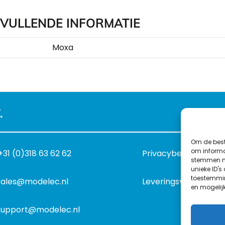
VULLENDE INFORMATIE
Moxa
.
Om de best
om informat
+31 (0)318 63 62 62
Privacybeleid
stemmen me
unieke ID's
toestemmin
sales@modelec.nl
Leveringsvoorwaard
en mogelij
support@modelec.nl