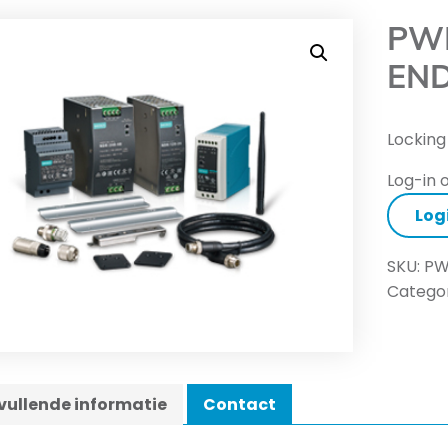
PWR
END
Locking
Log-in o
Log
SKU:
PW
Categor
ullende informatie
Contact