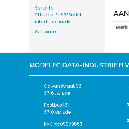
Serial to
AAN
Ethernet/USB/Serial
interface cards
Merk
Software
MODELEC DATA-INDUSTRIE B.V
B
Galvanistraat 38
e
6716 AE Ede
z
P
Postbus 181
o
o
6710 BD Ede
e
s
k
I
KvK nr: 09079853
t
a