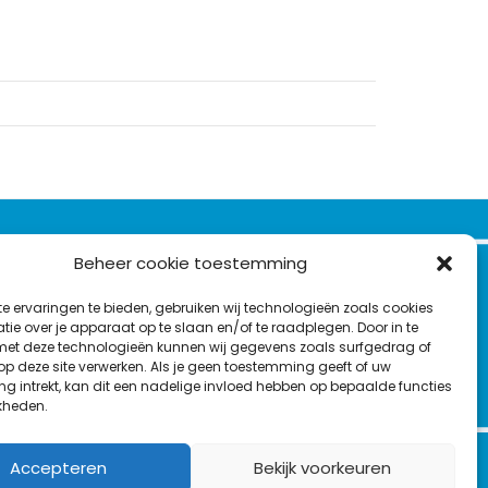
VOLG ONS OP:
Beheer cookie toestemming
Nieuwsbrief
e ervaringen te bieden, gebruiken wij technologieën zoals cookies
L
F
Y
C
ie over je apparaat op te slaan en/of te raadplegen. Door in te
t deze technologieën kunnen wij gegevens zoals surfgedrag of
i
a
o
o
T
 op deze site verwerken. Als je geen toestemming geeft of uw
n
c
u
n
g intrekt, kan dit een nadelige invloed hebben op bepaalde functies
en
w
k
e
T
t
kheden.
i
e
b
u
a
t
d
o
b
c
Accepteren
Bekijk voorkeuren
t
I
o
e
t