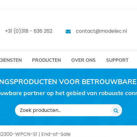
DELEC
MODELEC
+31 (0)318 - 636 262
contact@modelec.nl
DIENSTEN
PRODUCTEN
OVER ONS
SUPPORT
RINGSPRODUCTEN VOOR BETROUWBARE
uwbare partner op het gebied van robuuste conne
Zoeken
naar:
2300-WPCN-S1 | End-of-Sale