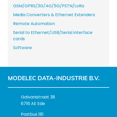
GSM/GPRS/3G/4G/5G/PSTN/LoRa
Media Converters & Ethernet Extenders
Remote Automation
Serial to Ethernet/USB/Serial interface
cards
Software
MODELEC DATA-INDUSTRIE B.V.
B
Galvanistraat 38
e
6716 AE Ede
z
P
Postbus 181
o