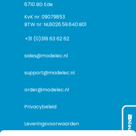
o
6710 BD Ede
e
s
k
I
KvK nr: 09079853
t
a
n
BTW nr: NL8026.59.640.B01
a
d
f
d
r
+31 (0)318 63 62 62
o
r
e
r
e
s
m
sales@modelec.nl
s
a
t
support@modelec.nl
i
e
order@modelec.nl
Privacybeleid
Nieuwsbrief
Leveringsvoorwaarden