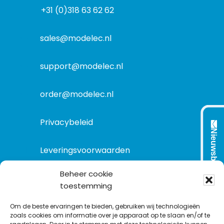
d
r
+31 (0)318 63 62 62
o
r
e
r
e
s
m
sales@modelec.nl
s
a
t
support@modelec.nl
i
e
order@modelec.nl
Privacybeleid
Nieuwsbrief
Leveringsvoorwaarden
Beheer cookie
toestemming
VOLG ONS OP:
Om de beste ervaringen te bieden, gebruiken wij technologieën
zoals cookies om informatie over je apparaat op te slaan en/of te