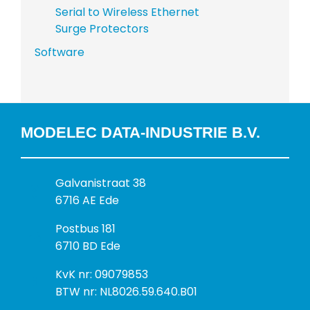
Serial to Wireless Ethernet
Surge Protectors
Software
MODELEC DATA-INDUSTRIE B.V.
B
Galvanistraat 38
e
6716 AE Ede
z
P
Postbus 181
o
o
6710 BD Ede
e
s
k
I
KvK nr: 09079853
t
a
n
BTW nr: NL8026.59.640.B01
a
d
f