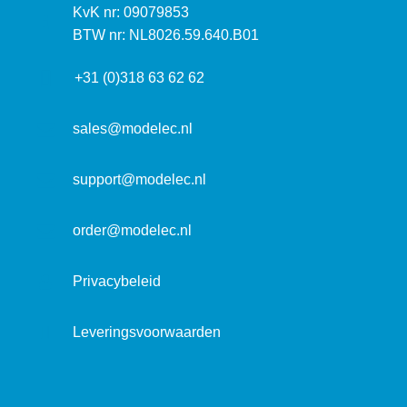
k
I
KvK nr: 09079853
t
a
n
BTW nr: NL8026.59.640.B01
a
d
f
d
r
+31 (0)318 63 62 62
o
r
e
r
e
s
m
sales@modelec.nl
s
a
t
support@modelec.nl
i
e
order@modelec.nl
Privacybeleid
Leveringsvoorwaarden