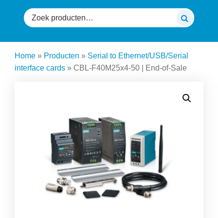
Zoeken
naar:
Home
»
Producten
»
Serial to Ethernet/USB/Serial
interface cards
»
CBL-F40M25x4-50 | End-of-Sale