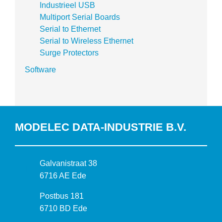
Industrieel USB
Multiport Serial Boards
Serial to Ethernet
Serial to Wireless Ethernet
Surge Protectors
Software
MODELEC DATA-INDUSTRIE B.V.
B
Galvanistraat 38
e
6716 AE Ede
z
P
Postbus 181
o
o
6710 BD Ede
e
s