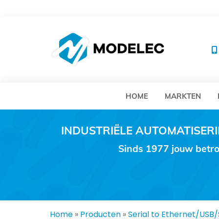
MO
HOME
MARKTEN
INDUSTRIËLE AUTOMATISE
Sinds 1977 jouw betro
Home
»
Producten
»
Serial to Ethernet/USB/