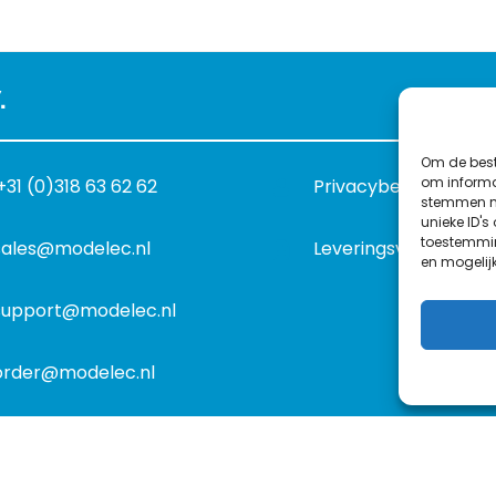
.
Om de best
om informat
+31 (0)318 63 62 62
Privacybeleid
stemmen me
unieke ID's
toestemmin
sales@modelec.nl
Leveringsvoorwaard
en mogelij
support@modelec.nl
order@modelec.nl
©
1977
-2026
MODELEC
-
Data-Industrie
|
Keraweb & Partne