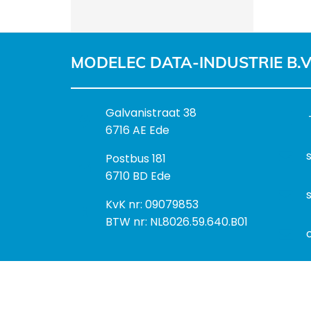
MODELEC DATA-INDUSTRIE B.V
B
Galvanistraat 38
e
6716 AE Ede
z
P
Postbus 181
o
o
6710 BD Ede
e
s
k
I
KvK nr: 09079853
t
a
n
BTW nr: NL8026.59.640.B01
a
d
f
d
r
o
r
e
r
e
s
m
s
a