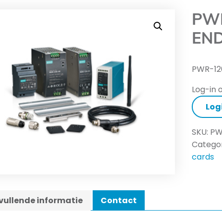
PWR
END
PWR-120
Log-in o
Log
SKU:
PW
Categor
cards
ullende informatie
Contact