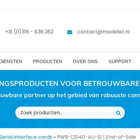
DELEC
MODELEC
+31 (0)318 - 636 262
contact@modelec.nl
DIENSTEN
PRODUCTEN
OVER ONS
SUPPORT
RINGSPRODUCTEN VOOR BETROUWBARE
uwbare partner op het gebied van robuuste conne
Zoeken
naar:
Serial interface cards
»
PWR-12040-AU-S1 | End-of-Sale