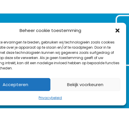
VOLG ONS OP:
Beheer cookie toestemming
Nieuwsbrief
e ervaringen te bieden, gebruiken wij technologieën zoals cookies
L
F
Y
C
ie over je apparaat op te slaan en/of te raadplegen. Door in te
t deze technologieën kunnen wij gegevens zoals surfgedrag of
i
a
o
o
T
 op deze site verwerken. Als je geen toestemming geeft of uw
n
c
u
n
g intrekt, kan dit een nadelige invloed hebben op bepaalde functies
en
w
k
e
T
t
kheden.
i
e
b
u
a
t
d
o
b
c
Accepteren
Bekijk voorkeuren
t
I
o
e
t
e
n
k
Privacybeleid
r
rs