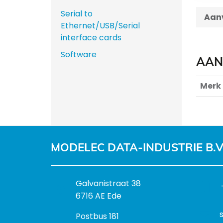
Serial to
Aanv
Ethernet/USB/Serial
interface cards
Software
AAN
Merk
MODELEC DATA-INDUSTRIE B.V
B
Galvanistraat 38
e
6716 AE Ede
z
P
Postbus 181
o