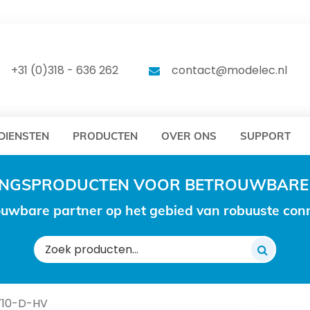
DELEC
MODELEC
+31 (0)318 - 636 262
contact@modelec.nl
DIENSTEN
PRODUCTEN
OVER ONS
SUPPORT
RINGSPRODUCTEN VOOR BETROUWBARE
uwbare partner op het gebied van robuuste conne
Zoeken
naar:
710-D-HV