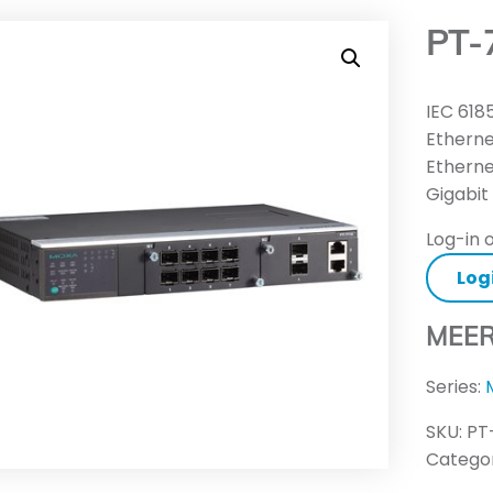
PT-
IEC 61
Etherne
Etherne
Gigabit
Log-in o
Log
MEER
Series:
SKU:
PT
Categor