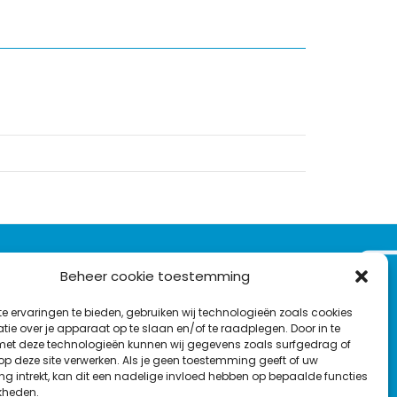
VOLG ONS OP:
Beheer cookie toestemming
Nieuwsbrief
e ervaringen te bieden, gebruiken wij technologieën zoals cookies
L
F
Y
C
ie over je apparaat op te slaan en/of te raadplegen. Door in te
t deze technologieën kunnen wij gegevens zoals surfgedrag of
i
a
o
o
T
 op deze site verwerken. Als je geen toestemming geeft of uw
n
c
u
n
g intrekt, kan dit een nadelige invloed hebben op bepaalde functies
en
w
k
e
T
t
kheden.