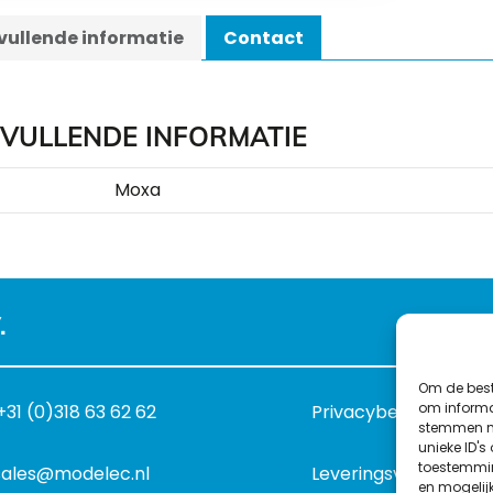
ullende informatie
Contact
VULLENDE INFORMATIE
Moxa
.
Om de best
om informat
+31 (0)318 63 62 62
Privacybeleid
stemmen me
unieke ID's
toestemmin
sales@modelec.nl
Leveringsvoorwaard
en mogelij