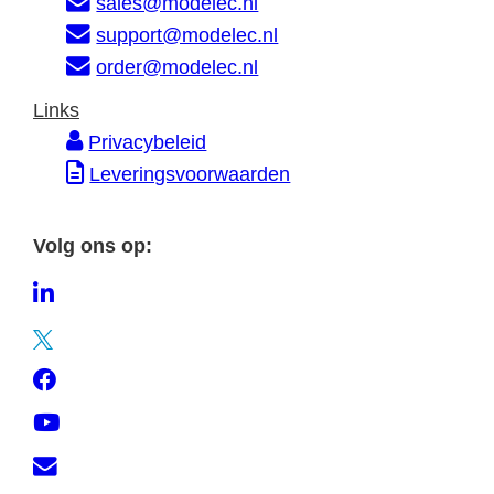
sales@modelec.nl
a
support@modelec.nl
t
order@modelec.nl
i
Links
e
Privacybeleid
Leveringsvoorwaarden
Volg ons op:
L
i
T
n
w
F
k
i
a
e
Y
t
c
d
o
t
C
e
I
u