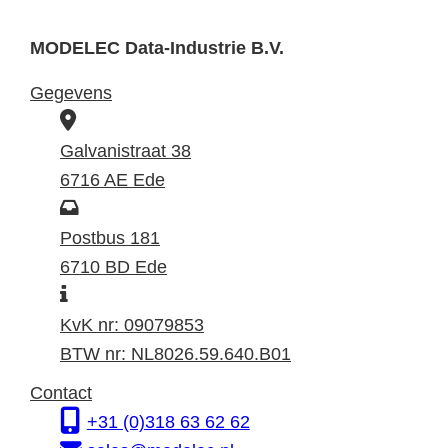
MODELEC Data-Industrie B.V.
Gegevens
B
e
Galvanistraat 38
z
6716 AE Ede
o
P
e
o
Postbus 181
k
s
6710 BD Ede
I
a
t
n
d
a
KvK nr: 09079853
f
r
d
BTW nr: NL8026.59.640.B01
o
e
r
Contact
r
s
e
+31 (0)318 63 62 62
m
s