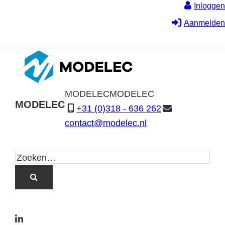
Inloggen
Aanmelden
MODELEC
MODELEC
MODELEC
+31 (0)318 - 636 262
Data-
contact@modelec.nl
Industrie
L