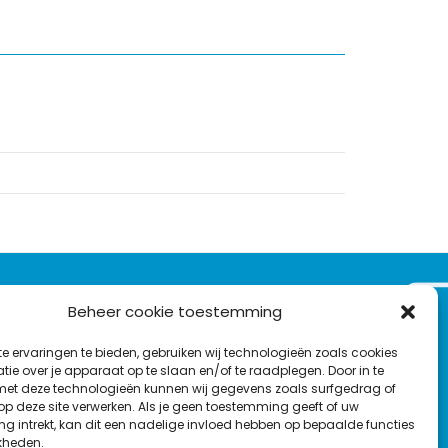
VOLG ONS OP:
Beheer cookie toestemming
Nieuwsbrief
e ervaringen te bieden, gebruiken wij technologieën zoals cookies
L
F
Y
C
ie over je apparaat op te slaan en/of te raadplegen. Door in te
t deze technologieën kunnen wij gegevens zoals surfgedrag of
i
a
o
o
T
 op deze site verwerken. Als je geen toestemming geeft of uw
n
c
u
n
g intrekt, kan dit een nadelige invloed hebben op bepaalde functies
en
w
k
e
T
t
kheden.