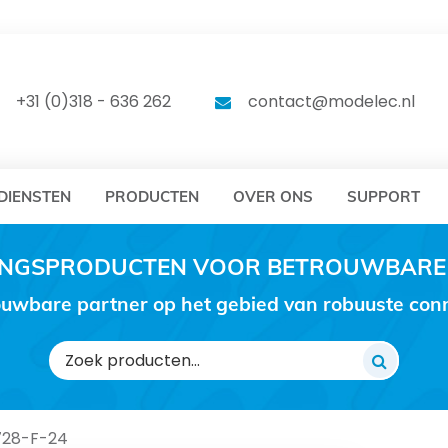
DELEC
MODELEC
+31 (0)318 - 636 262
contact@modelec.nl
DIENSTEN
PRODUCTEN
OVER ONS
SUPPORT
RINGSPRODUCTEN VOOR BETROUWBARE
uwbare partner op het gebied van robuuste conne
Zoeken
naar:
728-F-24