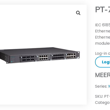
PT-
IEC 61
Etherne
Etherne
module
Log-in o
Log
MEER
Series:
SKU:
PT
Categor