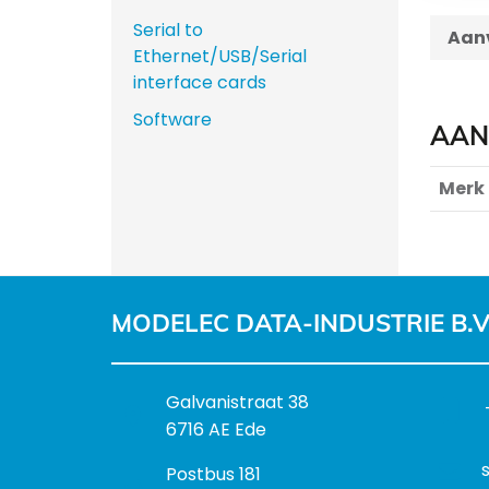
Serial to
Aanv
Ethernet/USB/Serial
interface cards
Software
AAN
Merk
MODELEC DATA-INDUSTRIE B.V
B
Galvanistraat 38
e
6716 AE Ede
z
P
Postbus 181
o