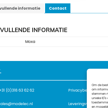
ullende informatie
Contact
VULLENDE INFORMATIE
Moxa
.
Om de best
om informat
+31 (0)318 63 62 62
Privacybeleid
stemmen me
unieke ID's
toestemmin
sales@modelec.nl
Leveringsvoorwaard
en mogelij