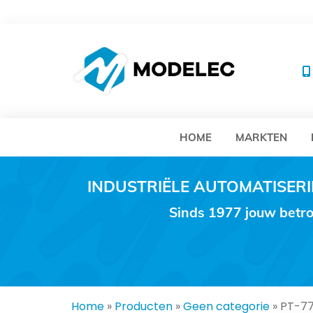
MO
HOME
MARKTEN
INDUSTRIËLE AUTOMATISE
Sinds 1977 jouw betro
Home
»
Producten
»
Geen categorie
»
PT-7