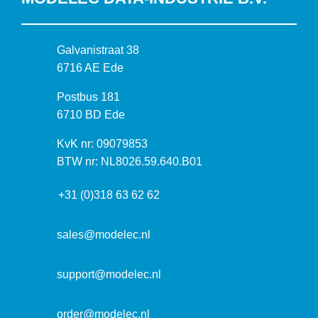
B
Galvanistraat 38
e
6716 AE Ede
z
P
Postbus 181
o
o
6710 BD Ede
e
s
k
I
KvK nr: 09079853
t
a
n
BTW nr: NL8026.59.640.B01
a
d
f
d
r
+31 (0)318 63 62 62
o
r
e
r
e
s
m
sales@modelec.nl
s
a
t
support@modelec.nl
i
e
order@modelec.nl