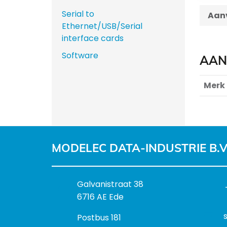
Serial to
Aanv
Ethernet/USB/Serial
interface cards
Software
AAN
Merk
MODELEC DATA-INDUSTRIE B.V
B
Galvanistraat 38
e
6716 AE Ede
z
P
Postbus 181
o