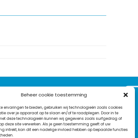
VOLG ONS OP:
Beheer cookie toestemming
Nieuwsbrief
e ervaringen te bieden, gebruiken wij technologieën zoals cookies
L
F
Y
C
ie over je apparaat op te slaan en/of te raadplegen. Door in te
t deze technologieën kunnen wij gegevens zoals surfgedrag of
i
a
o
o
T
 op deze site verwerken. Als je geen toestemming geeft of uw
n
c
u
n
g intrekt, kan dit een nadelige invloed hebben op bepaalde functies
en
w
k
e
T
t
kheden.