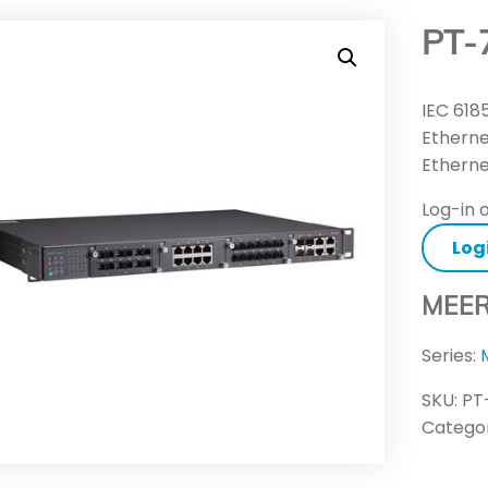
PT-
IEC 61
Etherne
Ethern
Log-in o
Log
MEER
Series:
SKU:
PT
Categor