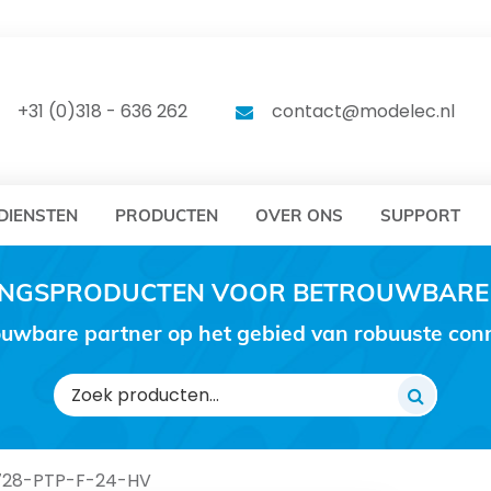
DELEC
MODELEC
+31 (0)318 - 636 262
contact@modelec.nl
DIENSTEN
PRODUCTEN
OVER ONS
SUPPORT
RINGSPRODUCTEN VOOR BETROUWBARE
uwbare partner op het gebied van robuuste conne
Zoeken
naar:
728-PTP-F-24-HV