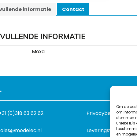
ullende informatie
Contact
VULLENDE INFORMATIE
Moxa
.
Om de best
om informat
+31 (0)318 63 62 62
Privacybeleid
stemmen me
unieke ID's
toestemmin
sales@modelec.nl
Leveringsvoorwaard
en mogelij