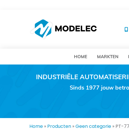
MO
HOME
MARKTEN
INDUSTRIËLE AUTOMATISE
Sinds 1977 jouw betro
Home
»
Producten
»
Geen categorie
»
PT-7