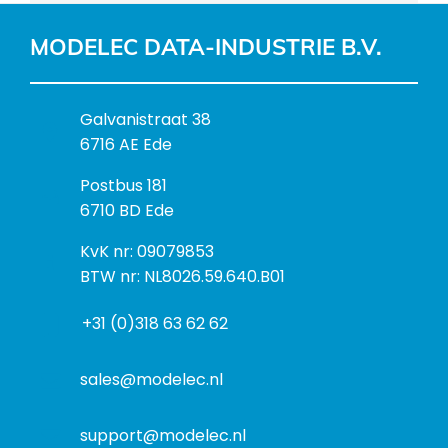
MODELEC DATA-INDUSTRIE B.V.
B
Galvanistraat 38
e
6716 AE Ede
z
P
Postbus 181
o
o
6710 BD Ede
e
s
k
I
KvK nr: 09079853
t
a
n
BTW nr: NL8026.59.640.B01
a
d
f
d
r
+31 (0)318 63 62 62
o
r
e
r
e
s
m
sales@modelec.nl
s
a
t
support@modelec.nl