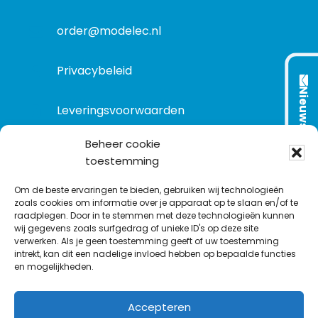
i
e
order@modelec.nl
Privacybeleid
Nieuwsbrief
Leveringsvoorwaarden
Beheer cookie
toestemming
VOLG ONS OP:
Om de beste ervaringen te bieden, gebruiken wij technologieën
zoals cookies om informatie over je apparaat op te slaan en/of te
raadplegen. Door in te stemmen met deze technologieën kunnen
L
T
F
Y
C
wij gegevens zoals surfgedrag of unieke ID's op deze site
i
w
a
o
o
verwerken. Als je geen toestemming geeft of uw toestemming
intrekt, kan dit een nadelige invloed hebben op bepaalde functies
n
i
c
u
n
en mogelijkheden.
k
t
e
T
t
e
t
b
u
a
Accepteren
d
e
o
b
c