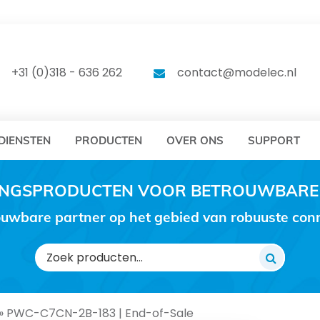
DELEC
MODELEC
+31 (0)318 - 636 262
contact@modelec.nl
DIENSTEN
PRODUCTEN
OVER ONS
SUPPORT
RINGSPRODUCTEN VOOR BETROUWBARE
uwbare partner op het gebied van robuuste conne
Zoeken
naar:
»
PWC-C7CN-2B-183 | End-of-Sale