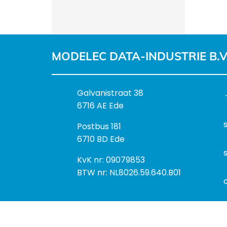
MODELEC DATA-INDUSTRIE B.V
B
Galvanistraat 38
e
6716 AE Ede
z
P
Postbus 181
o
o
6710 BD Ede
e
s
k
I
KvK nr: 09079853
t
a
n
BTW nr: NL8026.59.640.B01
a
d
f
d
r
o
r
e
r
e
s
m