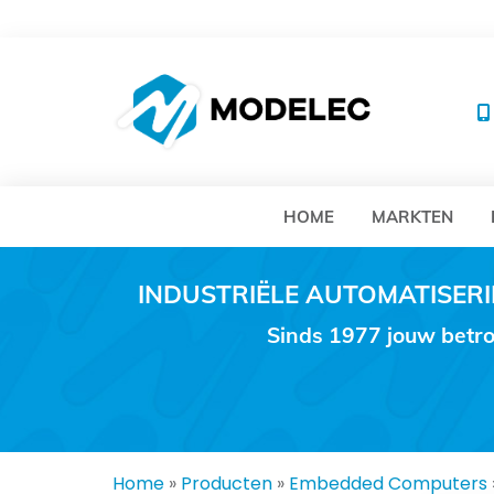
MO
HOME
MARKTEN
INDUSTRIËLE AUTOMATISE
Sinds 1977 jouw betro
Home
»
Producten
»
Embedded Computers