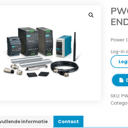
PWC
END
Power 
Log-in o
Log
D
SKU:
PW
Categor
ullende informatie
Contact