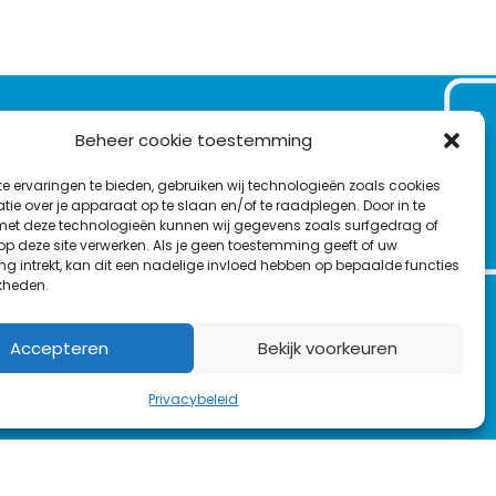
VOLG ONS OP:
Beheer cookie toestemming
Nieuwsbrief
e ervaringen te bieden, gebruiken wij technologieën zoals cookies
L
F
Y
C
ie over je apparaat op te slaan en/of te raadplegen. Door in te
t deze technologieën kunnen wij gegevens zoals surfgedrag of
i
a
o
o
T
 op deze site verwerken. Als je geen toestemming geeft of uw
n
c
u
n
g intrekt, kan dit een nadelige invloed hebben op bepaalde functies
en
w
k
e
T
t
kheden.
i
e
b
u
a
t
d
o
b
c
Accepteren
Bekijk voorkeuren
t
I
o
e
t
e
n
k
Privacybeleid
r