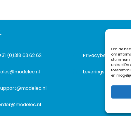
.
Om de best
om informat
+31 (0)318 63 62 62
Privacybeleid
stemmen me
unieke ID's
toestemmin
sales@modelec.nl
Leveringsvoorwaard
en mogelij
support@modelec.nl
order@modelec.nl