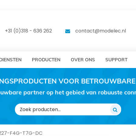
DELEC
MODELEC
+31 (0)318 - 636 262
contact@modelec.nl
DIENSTEN
PRODUCTEN
OVER ONS
SUPPORT
RINGSPRODUCTEN VOOR BETROUWBARE
uwbare partner op het gebied van robuuste conne
Zoeken
naar:
-227-F4G-T7G-DC