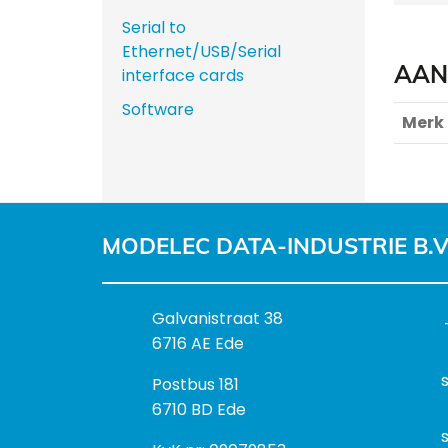
Serial to
Ethernet/USB/Serial
AAN
interface cards
Software
Merk
MODELEC DATA-INDUSTRIE B.V
B
Galvanistraat 38
e
6716 AE Ede
z
P
Postbus 181
o
o
6710 BD Ede
e
s
k