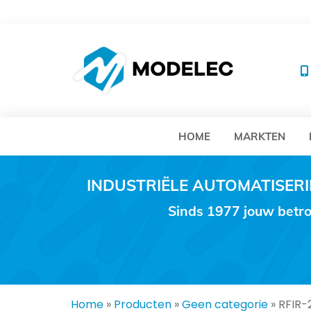
MO
HOME
MARKTEN
INDUSTRIËLE AUTOMATISE
Sinds 1977 jouw betro
Home
»
Producten
»
Geen categorie
»
RFIR