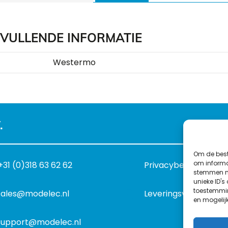
VULLENDE INFORMATIE
Westermo
.
Om de best
om informat
+31 (0)318 63 62 62
Privacybeleid
stemmen me
unieke ID's
toestemmin
sales@modelec.nl
Leveringsvoorwaard
en mogelij
support@modelec.nl