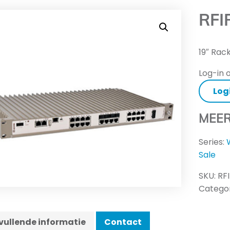
RFI
19″ Rac
Log-in o
Log
MEER
Series:
Sale
SKU:
RF
Categor
ullende informatie
Contact