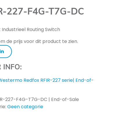
R-227-F4G-T7G-DC
k Industrieel Routing Switch
m de prijs voor dit product te zien.
in
 INFO:
Westermo Redfox RFIR-227 serie| End-of-
IR-227-F4G-T7G-DC | End-of-Sale
ie:
Geen categorie