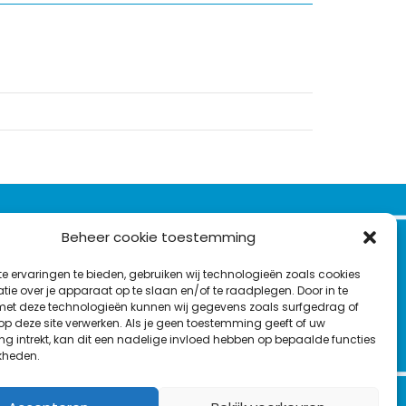
VOLG ONS OP:
Beheer cookie toestemming
Nieuwsbrief
e ervaringen te bieden, gebruiken wij technologieën zoals cookies
L
F
Y
C
ie over je apparaat op te slaan en/of te raadplegen. Door in te
t deze technologieën kunnen wij gegevens zoals surfgedrag of
i
a
o
o
T
 op deze site verwerken. Als je geen toestemming geeft of uw
n
c
u
n
g intrekt, kan dit een nadelige invloed hebben op bepaalde functies
en
w
k
e
T
t
kheden.
i
e
b
u
a
t
d
o
b
c