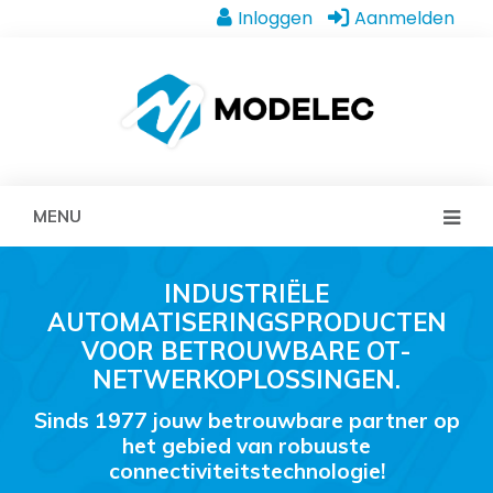
Inloggen
Aanmelden
MENU
INDUSTRIËLE
AUTOMATISERINGSPRODUCTEN
VOOR BETROUWBARE OT-
NETWERKOPLOSSINGEN.
Sinds 1977 jouw betrouwbare partner op
het gebied van robuuste
connectiviteitstechnologie!