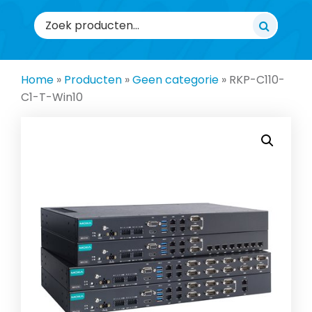
Zoeken
naar:
Home
»
Producten
»
Geen categorie
»
RKP-C110-
C1-T-Win10