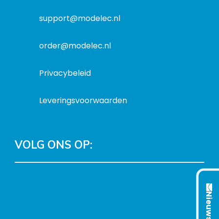
a
t
support@modelec.nl
i
e
order@modelec.nl
Privacybeleid
Leveringsvoorwaarden
VOLG ONS OP:
L
T
F
Y
C
i
w
a
o
o
Nieuwsbrief
n
i
c
u
n
k
t
e
T
t