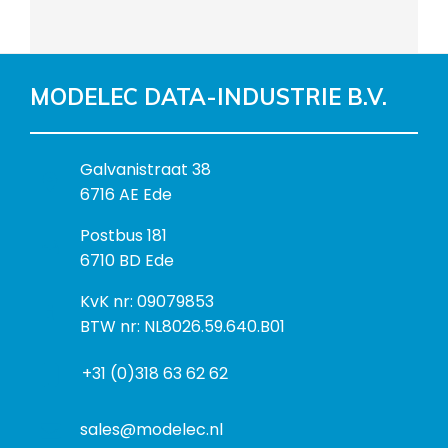
MODELEC DATA-INDUSTRIE B.V.
B
Galvanistraat 38
e
6716 AE Ede
z
P
Postbus 181
o
o
6710 BD Ede
e
s
k
I
KvK nr: 09079853
t
a
n
BTW nr: NL8026.59.640.B01
a
d
f
d
r
+31 (0)318 63 62 62
o
r
e
r
e
s
m
sales@modelec.nl
s