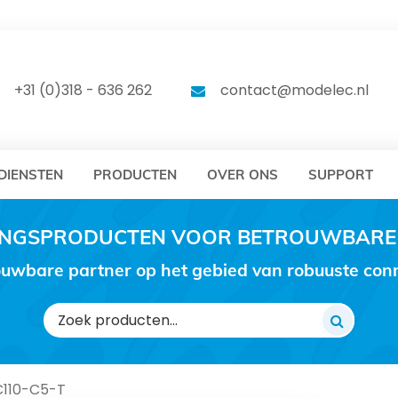
DELEC
MODELEC
+31 (0)318 - 636 262
contact@modelec.nl
DIENSTEN
PRODUCTEN
OVER ONS
SUPPORT
RINGSPRODUCTEN VOOR BETROUWBARE
uwbare partner op het gebied van robuuste conne
Zoeken
naar:
110-C5-T