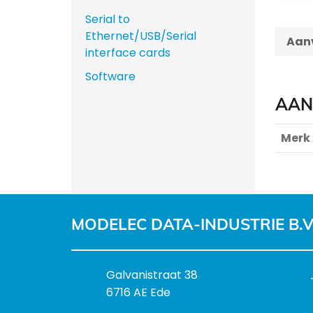
Serial to
Ethernet/USB/Serial
Aanv
interface cards
Software
AAN
Merk
MODELEC DATA-INDUSTRIE B.V
B
Galvanistraat 38
e
6716 AE Ede
z