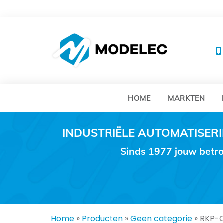
MO
HOME
MARKTEN
INDUSTRIËLE AUTOMATISE
Sinds 1977 jouw betro
Home
»
Producten
»
Geen categorie
»
RKP-C