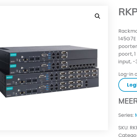
RKP
Rackmou
145G7E 
poorten
poort, 
input, 
Log-in o
Log
MEER
Series:
SKU:
RK
Categor