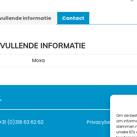
ullende informatie
Contact
VULLENDE INFORMATIE
Moxa
.
Om de best
om informat
+31 (0)318 63 62 62
Privacybeleid
stemmen me
unieke ID's