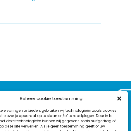
VOLG ONS OP:
Beheer cookie toestemming
Nieuwsbrief
e ervaringen te bieden, gebruiken wij technologieën zoals cookies
L
F
Y
C
ie over je apparaat op te slaan en/of te raadplegen. Door in te
t deze technologieën kunnen wij gegevens zoals surfgedrag of
i
a
o
o
T
 op deze site verwerken. Als je geen toestemming geeft of uw
n
c
u
n