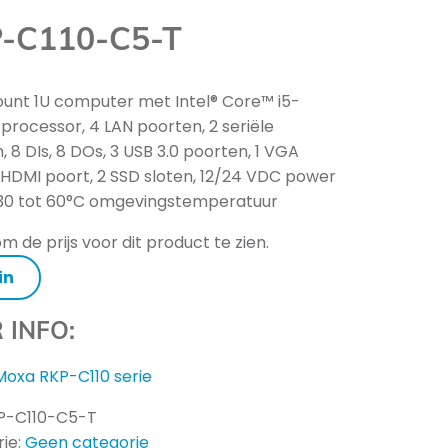
-C110-C5-T
nt 1U computer met Intel® Core™ i5-
processor, 4 LAN poorten, 2 seriële
, 8 DIs, 8 DOs, 3 USB 3.0 poorten, 1 VGA
1 HDMI poort, 2 SSD sloten, 12/24 VDC power
-30 tot 60°C omgevingstemperatuur
m de prijs voor dit product te zien.
in
 INFO:
Moxa RKP-C110 serie
P-C110-C5-T
ie:
Geen categorie