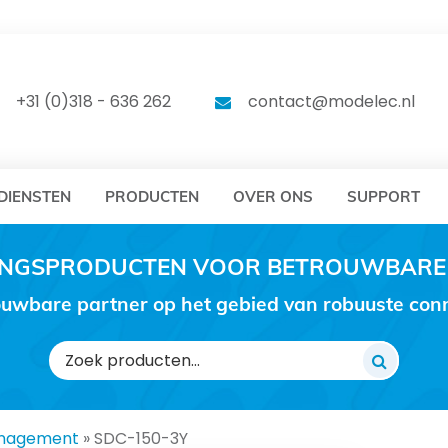
DELEC
MODELEC
+31 (0)318 - 636 262
contact@modelec.nl
DIENSTEN
PRODUCTEN
OVER ONS
SUPPORT
RINGSPRODUCTEN VOOR BETROUWBARE
uwbare partner op het gebied van robuuste conne
Zoeken
naar:
nagement
»
SDC-150-3Y