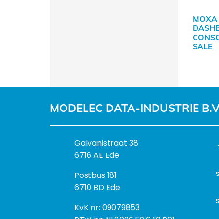
MOXA 
DASH
CONSO
SALE
MODELEC DATA-INDUSTRIE B.V
B
Galvanistraat 38
e
6716 AE Ede
z
P
Postbus 181
o
o
6710 BD Ede
e
s
k
I
KvK nr: 09079853
t
a