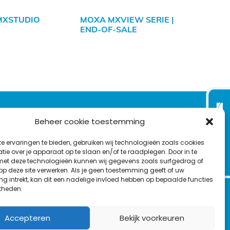
MXSTUDIO
MOXA MXVIEW SERIE |
END-OF-SALE
VOLG ONS OP:
Nieuwsbrief
Beheer cookie toestemming
e ervaringen te bieden, gebruiken wij technologieën zoals cookies
L
F
Y
C
ie over je apparaat op te slaan en/of te raadplegen. Door in te
t deze technologieën kunnen wij gegevens zoals surfgedrag of
i
a
o
o
T
 op deze site verwerken. Als je geen toestemming geeft of uw
n
c
u
n
g intrekt, kan dit een nadelige invloed hebben op bepaalde functies
en
w
k
e
T
t
kheden.
i
e
b
u
a
t
d
o
b
c
Accepteren
Bekijk voorkeuren
t
I
o
e
t