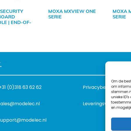
SECURITY
MOXA MXVIEW ONE
MOXA 
BOARD
SERIE
SERIE
LE | END-OF-
.
Om de best
om informat
+31 (0)318 63 62 62
Privacybeleid
stemmen me
unieke ID's
toestemmin
sales@modelec.nl
Leveringsvoorwaard
en mogelij
support@modelec.nl