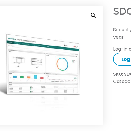
SDC
Securit
year
Log-in o
Log
SKU:
SD
Categor