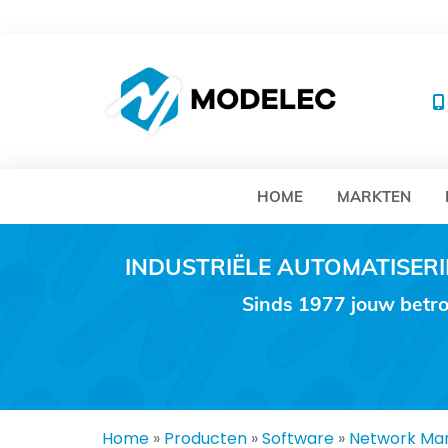
MO
HOME
MARKTEN
INDUSTRIËLE AUTOMATISE
Sinds 1977 jouw betro
Home
»
Producten
»
Software
»
Network Ma