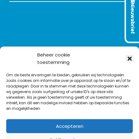
Nieuwsbrief
L
T
F
Y
C
i
w
a
o
o
n
i
c
u
n
k
t
e
T
t
e
t
b
u
a
d
e
o
b
c
Beheer cookie
I
r
o
e
t
toestemming
n
k
Om de beste ervaringen te bieden, gebruiken wij technologieën
zoals cookies om informatie over je apparaat op te slaan en/of te
raadplegen. Door in te stemmen met deze technologieën kunnen
wij gegevens zoals surfgedrag of unieke ID's op deze site
verwerken. Als je geen toestemming geeft of uw toestemming
intrekt, kan dit een nadelige invloed hebben op bepaalde functies
en mogelijkheden.
Accepteren