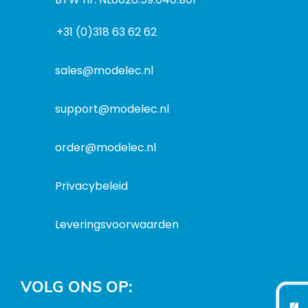
a
d
f
d
r
+31 (0)318 63 62 62
o
r
e
r
e
s
m
sales@modelec.nl
s
a
t
support@modelec.nl
i
e
order@modelec.nl
Privacybeleid
Leveringsvoorwaarden
VOLG ONS OP: