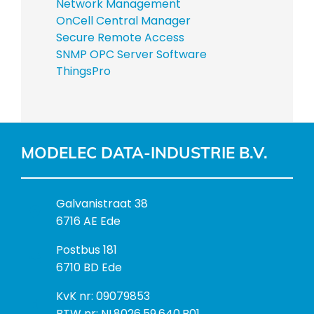
Network Management
OnCell Central Manager
Secure Remote Access
SNMP OPC Server Software
ThingsPro
MODELEC DATA-INDUSTRIE B.V.
B
Galvanistraat 38
e
6716 AE Ede
z
P
Postbus 181
o
o
6710 BD Ede
e
s
k
I
KvK nr: 09079853
t
a
n
BTW nr: NL8026.59.640.B01