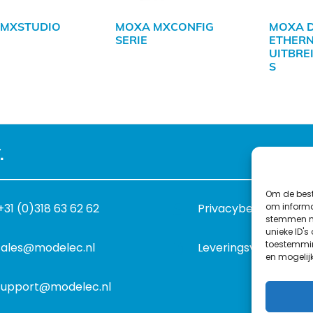
 MXSTUDIO
MOXA MXCONFIG
MOXA D
SERIE
ETHERN
UITBRE
S
.
Om de best
om informat
+31 (0)318 63 62 62
Privacybeleid
stemmen me
unieke ID's
toestemmin
sales@modelec.nl
Leveringsvoorwaard
en mogelij
support@modelec.nl