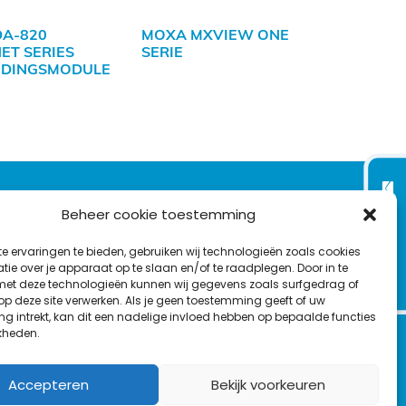
A-820
MOXA MXVIEW ONE
ET SERIES
SERIE
IDINGSMODULE
VOLG ONS OP:
Nieuwsbrief
Beheer cookie toestemming
e ervaringen te bieden, gebruiken wij technologieën zoals cookies
L
F
Y
C
ie over je apparaat op te slaan en/of te raadplegen. Door in te
t deze technologieën kunnen wij gegevens zoals surfgedrag of
i
a
o
o
T
 op deze site verwerken. Als je geen toestemming geeft of uw
n
c
u
n
g intrekt, kan dit een nadelige invloed hebben op bepaalde functies
en
w
k
e
T
t
kheden.
i
e
b
u
a
t
d
o
b
c
Accepteren
Bekijk voorkeuren
t
I
o
e
t