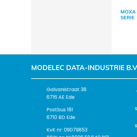
MOXA
SERIE
MODELEC DATA-INDUSTRIE B.V
B
Galvanistraat 38
e
6716 AE Ede
z
P
Postbus 181
o
o
6710 BD Ede
e
s
k
I
KvK nr: 09079853
t
a