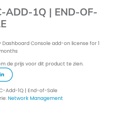
-ADD-1Q | END-OF-
LE
y Dashboard Console add-on license for 1
 months
m de prijs voor dit product te zien.
in
C-Add-1Q | End-of-Sale
ie:
Network Management