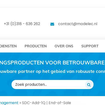
DELEC
MODELEC
+31 (0)318 - 636 262
contact@modelec.nl
DIENSTEN
PRODUCTEN
OVER ONS
SUPPORT
RINGSPRODUCTEN VOOR BETROUWBARE
uwbare partner op het gebied van robuuste conne
Zoeken
naar:
nagement
»
SDC-Add-1Q | End-of-Sale