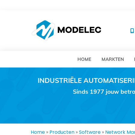
MO
HOME
MARKTEN
INDUSTRIËLE AUTOMATISE
Sinds 1977 jouw betro
Home
»
Producten
»
Software
»
Network Ma