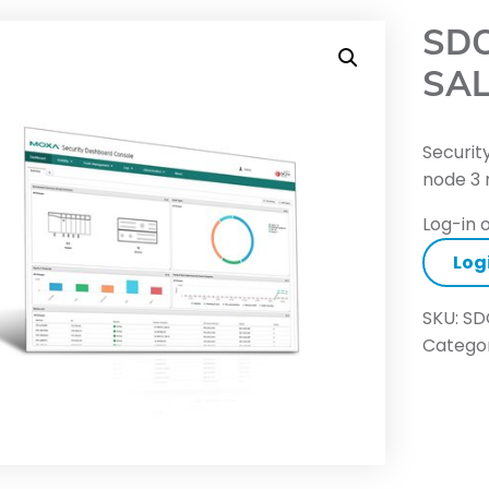
SDC
SA
Securit
node 3
Log-in o
Log
SKU:
SD
Categor