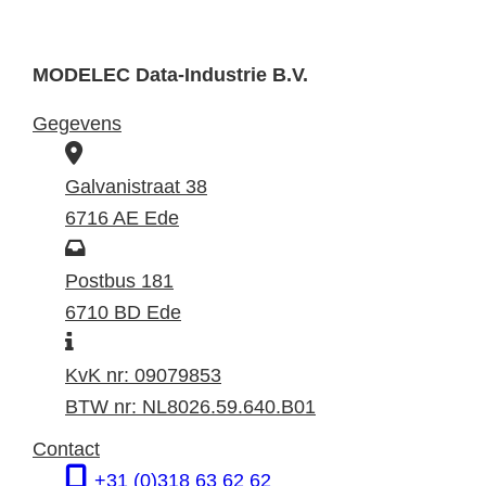
MODELEC Data-Industrie B.V.
Gegevens
B
e
Galvanistraat 38
z
6716 AE Ede
o
P
e
o
Postbus 181
k
s
6710 BD Ede
I
a
t
n
d
a
KvK nr: 09079853
f
r
d
BTW nr: NL8026.59.640.B01
o
e
r
Contact
r
s
e
+31 (0)318 63 62 62