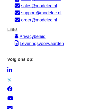
m
s
sales@modelec.nl
a
support@modelec.nl
t
order@modelec.nl
i
Links
e
Privacybeleid
Leveringsvoorwaarden
Volg ons op:
L
i
T
n
w
F
k
i
a
e
Y
t
c
d
o
t
C