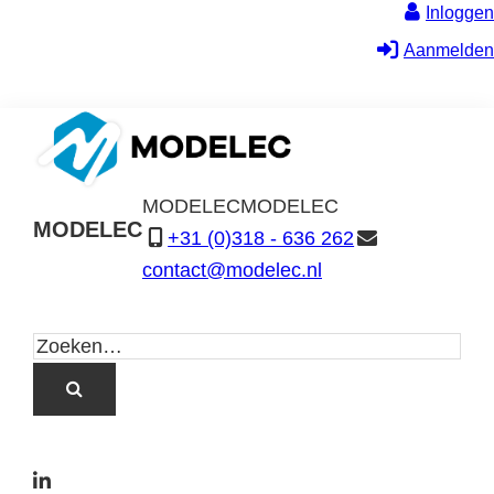
Inloggen
Aanmelden
MODELEC
MODELEC
MODELEC
+31 (0)318 - 636 262
Data-
contact@modelec.nl
Industrie
L