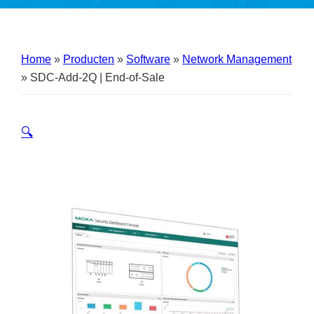
Home
»
Producten
»
Software
»
Network Management
»
SDC-Add-2Q | End-of-Sale
🔍