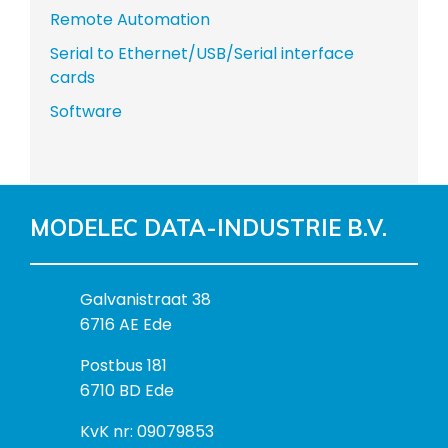
Remote Automation
Serial to Ethernet/USB/Serial interface
cards
Software
MODELEC DATA-INDUSTRIE B.V.
B
Galvanistraat 38
e
6716 AE Ede
z
P
Postbus 181
o
o
6710 BD Ede
e
s
k
I
KvK nr: 09079853
t