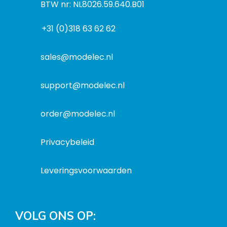
a
n
BTW nr: NL8026.59.640.B01
a
d
f
d
r
+31 (0)318 63 62 62
o
r
e
r
e
s
m
sales@modelec.nl
s
a
t
support@modelec.nl
i
e
order@modelec.nl
Privacybeleid
Leveringsvoorwaarden
VOLG ONS OP: