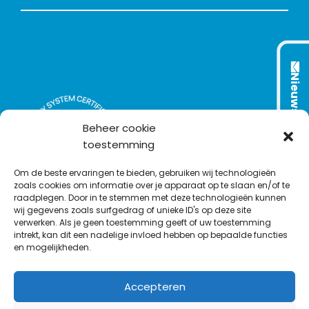
L
T
F
Y
C
i
w
a
o
o
n
i
c
u
n
Nieuwsbrief
k
t
e
T
t
e
t
b
u
a
d
e
o
b
c
Beheer cookie
I
r
o
e
t
toestemming
n
k
Om de beste ervaringen te bieden, gebruiken wij technologieën
zoals cookies om informatie over je apparaat op te slaan en/of te
raadplegen. Door in te stemmen met deze technologieën kunnen
wij gegevens zoals surfgedrag of unieke ID's op deze site
verwerken. Als je geen toestemming geeft of uw toestemming
intrekt, kan dit een nadelige invloed hebben op bepaalde functies
en mogelijkheden.
Accepteren