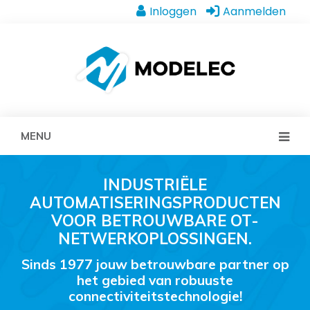
Inloggen
Aanmelden
MENU
INDUSTRIËLE
AUTOMATISERINGSPRODUCTEN
VOOR BETROUWBARE OT-
NETWERKOPLOSSINGEN.
Sinds 1977 jouw betrouwbare partner op
het gebied van robuuste
connectiviteitstechnologie!