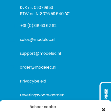
s
k
I
KvK nr: 09079853
t
a
n
BTW nr: NL8026.59.640.B01
a
d
f
d
r
+31 (0)318 63 62 62
o
r
e
r
e
s
m
sales@modelec.nl
s
a
t
support@modelec.nl
i
e
order@modelec.nl
Privacybeleid
Leveringsvoorwaarden
Nieuwsbrief
Beheer cookie