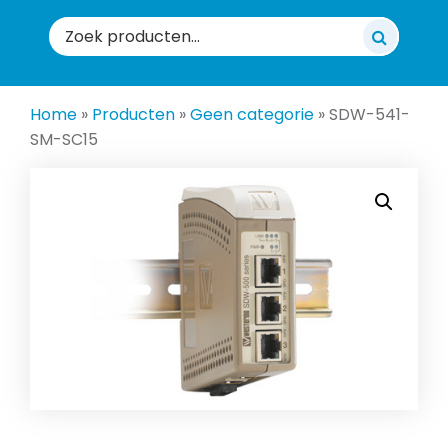
Zoeken
naar:
Home
»
Producten
»
Geen categorie
»
SDW-541-
SM-SC15