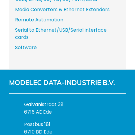
Media Converters & Ethernet Extenders
Remote Automation
Serial to Ethernet/USB/Serial interface
cards
Software
MODELEC DATA-INDUSTRIE B.V.
B
Galvanistraat 38
e
6716 AE Ede
z
P
Postbus 181
o
o
6710 BD Ede
e