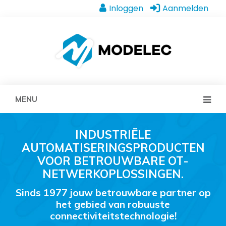
Inloggen
Aanmelden
MENU
INDUSTRIËLE
AUTOMATISERINGSPRODUCTEN
VOOR BETROUWBARE OT-
NETWERKOPLOSSINGEN.
Sinds 1977 jouw betrouwbare partner op
het gebied van robuuste
connectiviteitstechnologie!