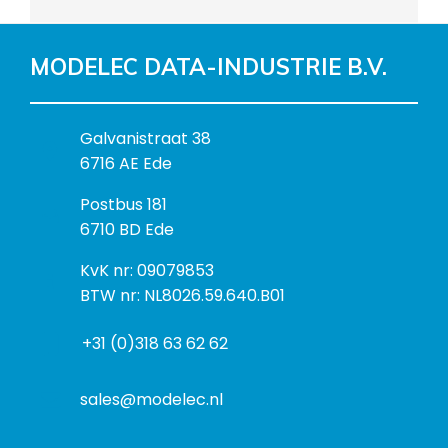
MODELEC DATA-INDUSTRIE B.V.
B
Galvanistraat 38
e
6716 AE Ede
z
P
Postbus 181
o
o
6710 BD Ede
e
s
k
I
KvK nr: 09079853
t
a
n
BTW nr: NL8026.59.640.B01
a
d
f
d
r
+31 (0)318 63 62 62
o
r
e
r
e
s
m
sales@modelec.nl
s
a
t