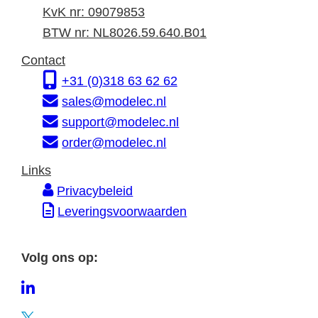
n
d
a
KvK nr: 09079853
f
r
d
BTW nr: NL8026.59.640.B01
o
e
r
Contact
r
s
e
+31 (0)318 63 62 62
m
s
sales@modelec.nl
a
support@modelec.nl
t
order@modelec.nl
i
Links
e
Privacybeleid
Leveringsvoorwaarden
Volg ons op:
L
i
T