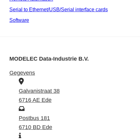
Serial to Ethernet/USB/Serial interface cards
Software
MODELEC Data-Industrie B.V.
Gegevens
B
e
Galvanistraat 38
z
6716 AE Ede
o
P
e
o
Postbus 181
k
s
6710 BD Ede
I
a
t