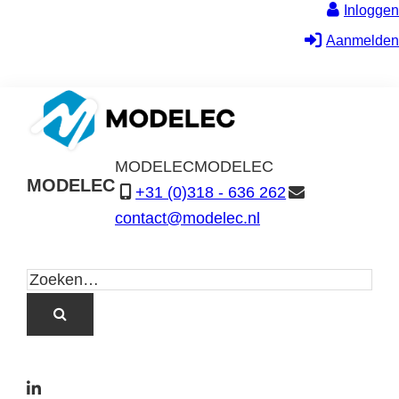
Inloggen
Aanmelden
MODELEC
MODELEC
MODELEC
+31 (0)318 - 636 262
Data-
contact@modelec.nl
Industrie
L