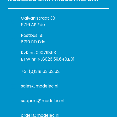
B
Galvanistraat 38
e
6716 AE Ede
z
P
Postbus 181
o
o
6710 BD Ede
e
s
k
I
KvK nr: 09079853
t
a
n
BTW nr: NL8026.59.640.B01
a
d
f
d
r
+31 (0)318 63 62 62
o
r
e
r
e
s
m
sales@modelec.nl
s
a
t
support@modelec.nl
i
e
order@modelec.nl