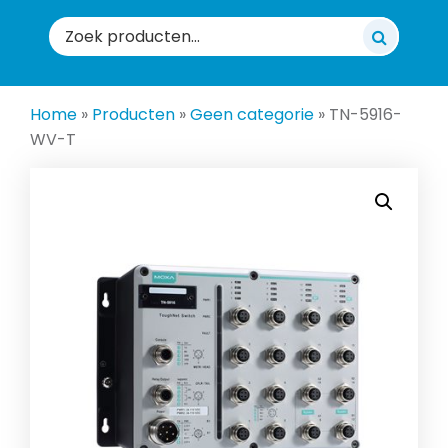
Zoeken
naar:
Home
»
Producten
»
Geen categorie
»
TN-5916-
WV-T