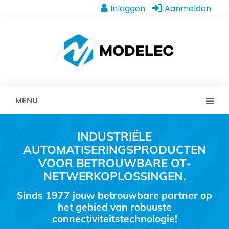
Inloggen
Aanmelden
MENU
INDUSTRIËLE
AUTOMATISERINGSPRODUCTEN
VOOR BETROUWBARE OT-
NETWERKOPLOSSINGEN.
Sinds 1977 jouw betrouwbare partner op
het gebied van robuuste
connectiviteitstechnologie!