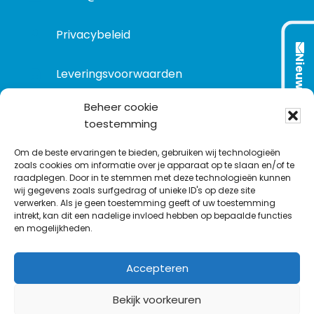
Privacybeleid
Nieuwsbrief
Leveringsvoorwaarden
Beheer cookie
toestemming
VOLG ONS OP:
Om de beste ervaringen te bieden, gebruiken wij technologieën
zoals cookies om informatie over je apparaat op te slaan en/of te
raadplegen. Door in te stemmen met deze technologieën kunnen
L
T
F
Y
C
wij gegevens zoals surfgedrag of unieke ID's op deze site
i
w
a
o
o
verwerken. Als je geen toestemming geeft of uw toestemming
intrekt, kan dit een nadelige invloed hebben op bepaalde functies
n
i
c
u
n
en mogelijkheden.
k
t
e
T
t
e
t
b
u
a
Accepteren
d
e
o
b
c
I
r
o
e
t
Bekijk voorkeuren
n
k