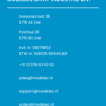
B
Galvanistraat 38
e
6716 AE Ede
z
P
Postbus 181
o
o
6710 BD Ede
e
s
k
I
KvK nr: 09079853
t
a
n
BTW nr: NL8026.59.640.B01
a
d
f
d
r
+31 (0)318 63 62 62
o
r
e
r
e
s
m
sales@modelec.nl
s
a
t
support@modelec.nl
i
e
order@modelec.nl