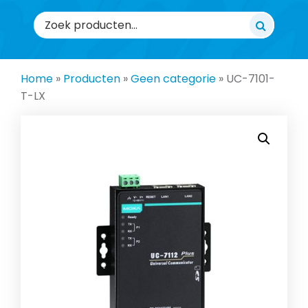
Zoeken
naar:
Home
»
Producten
»
Geen categorie
»
UC-7101-
T-LX