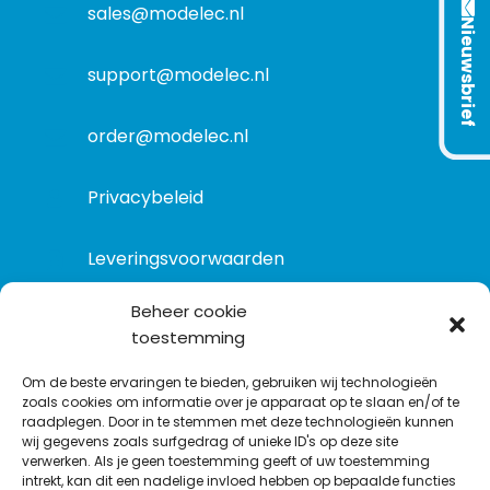
s
m
sales@modelec.nl
s
Nieuwsbrief
a
t
support@modelec.nl
i
e
order@modelec.nl
Privacybeleid
Leveringsvoorwaarden
Beheer cookie
toestemming
VOLG ONS OP:
Om de beste ervaringen te bieden, gebruiken wij technologieën
zoals cookies om informatie over je apparaat op te slaan en/of te
raadplegen. Door in te stemmen met deze technologieën kunnen
L
T
F
Y
C
wij gegevens zoals surfgedrag of unieke ID's op deze site
i
w
a
o
o
verwerken. Als je geen toestemming geeft of uw toestemming
intrekt, kan dit een nadelige invloed hebben op bepaalde functies