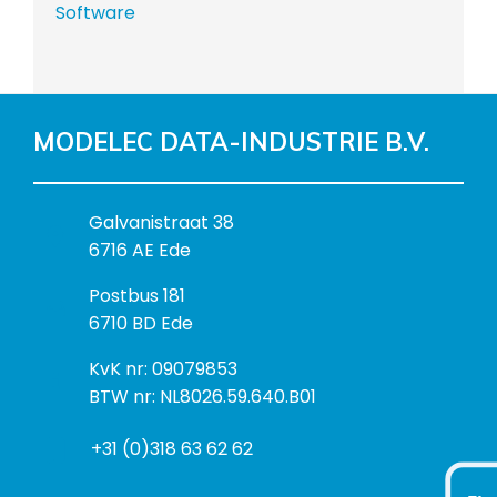
Software
MODELEC DATA-INDUSTRIE B.V.
B
Galvanistraat 38
e
6716 AE Ede
z
P
Postbus 181
o
o
6710 BD Ede
e
s
k
I
KvK nr: 09079853
t
a
n
BTW nr: NL8026.59.640.B01
a
d
f
d
r
+31 (0)318 63 62 62
o
r
e
r
e