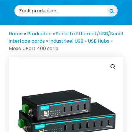
Zoeken
naar:
Home
»
Producten
»
Serial to Ethernet/USB/Serial
interface cards
»
Industrieel USB
»
USB Hubs
»
Moxa UPort 400 serie