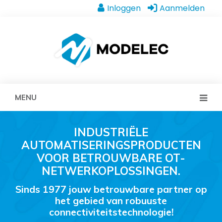
Inloggen
Aanmelden
MENU
INDUSTRIËLE
AUTOMATISERINGSPRODUCTEN
VOOR BETROUWBARE OT-
NETWERKOPLOSSINGEN.
Sinds 1977 jouw betrouwbare partner op
het gebied van robuuste
connectiviteitstechnologie!